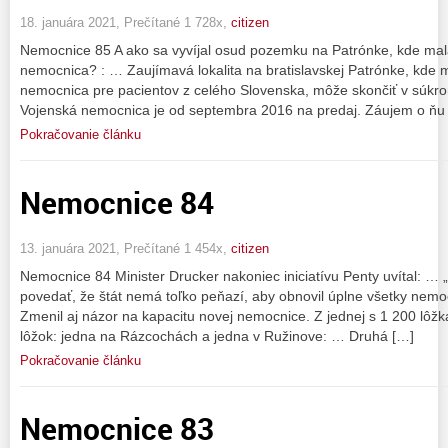
18. januára 2021, Prečítané 1 728x,
citizen
Nemocnice 85 A ako sa vyvíjal osud pozemku na Patrónke, kde mala
nemocnica? : … Zaujímavá lokalita na bratislavskej Patrónke, kde m
nemocnica pre pacientov z celého Slovenska, môže skončiť v súkr
Vojenská nemocnica je od septembra 2016 na predaj. Záujem o ňu u
Pokračovanie článku
Nemocnice 84
13. januára 2021, Prečítané 1 454x,
citizen
Nemocnice 84 Minister Drucker nakoniec iniciatívu Penty uvítal: …
povedať, že štát nemá toľko peňazí, aby obnovil úplne všetky nem
Zmenil aj názor na kapacitu novej nemocnice. Z jednej s 1 200 lôžk
lôžok: jedna na Rázcochách a jedna v Ružinove: … Druhá […]
Pokračovanie článku
Nemocnice 83