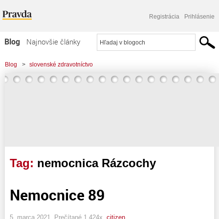
Registrácia
Prihlásenie
Blog
Najnovšie články
Najčítanejšie články
Blog
>
slovenské zdravotníctvo
Najkomentovanejšie články
Zoznam blogov
Komerčné blogy
Tag:
nemocnica Rázcochy
Nemocnice 89
5. marca 2021, Prečítané 1 424x,
citizen