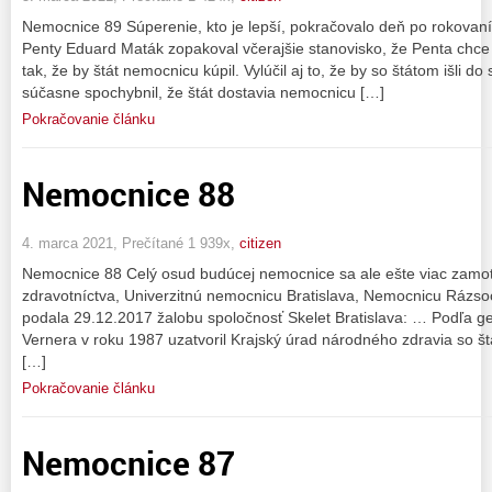
Nemocnice 89 Súperenie, kto je lepší, pokračovalo deň po rokovaní
Penty Eduard Maták zopakoval včerajšie stanovisko, že Penta chce 
tak, že by štát nemocnicu kúpil. Vylúčil aj to, že by so štátom išli 
súčasne spochybnil, že štát dostavia nemocnicu […]
Pokračovanie článku
Nemocnice 88
4. marca 2021, Prečítané 1 939x,
citizen
Nemocnice 88 Celý osud budúcej nemocnice sa ale ešte viac zamota
zdravotníctva, Univerzitnú nemocnicu Bratislava, Nemocnicu Rázso
podala 29.12.2017 žalobu spoločnosť Skelet Bratislava: … Podľa ge
Vernera v roku 1987 uzatvoril Krajský úrad národného zdravia so
[…]
Pokračovanie článku
Nemocnice 87