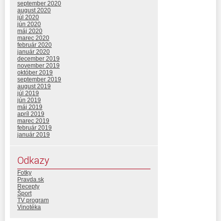
september 2020
august 2020
júl 2020
jún 2020
máj 2020
marec 2020
február 2020
január 2020
december 2019
november 2019
október 2019
september 2019
august 2019
júl 2019
jún 2019
máj 2019
apríl 2019
marec 2019
február 2019
január 2019
Odkazy
Fotky
Pravda.sk
Recepty
Šport
TV program
Vinotéka