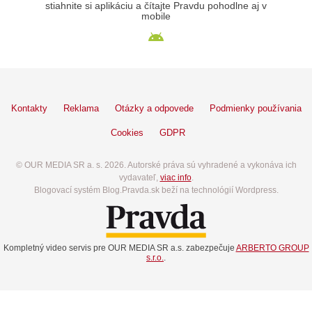
stiahnite si aplikáciu a čítajte Pravdu pohodlne aj v
mobile
Kontakty
Reklama
Otázky a odpovede
Podmienky používania
Cookies
GDPR
© OUR MEDIA SR a. s. 2026. Autorské práva sú vyhradené a vykonáva ich
vydavateľ,
viac info
.
Blogovací systém Blog.Pravda.sk beží na technológií Wordpress.
Kompletný video servis pre OUR MEDIA SR a.s. zabezpečuje
ARBERTO GROUP
s.r.o.
.