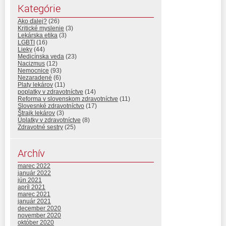
Kategórie
Ako ďalej?
(26)
Kritické myslenie
(3)
Lekárska etika
(3)
LGBTI
(16)
Lieky
(44)
Medicínska veda
(23)
Nacizmus
(12)
Nemocnice
(93)
Nezaradené
(6)
Platy lekárov
(11)
poplatky v zdravotníctve
(14)
Reforma v slovenskom zdravotníctve
(11)
Slovesnké zdravotníctvo
(17)
Štrajk lekárov
(3)
Úplatky v zdravotníctve
(8)
Zdravotné sestry
(25)
Archív
marec 2022
január 2022
jún 2021
apríl 2021
marec 2021
január 2021
december 2020
november 2020
október 2020