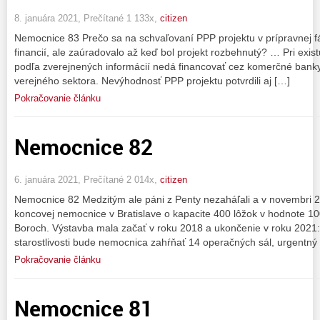
8. januára 2021, Prečítané 1 133x,
citizen
Nemocnice 83 Prečo sa na schvaľovaní PPP projektu v prípravnej fá
financií, ale zaúradovalo až keď bol projekt rozbehnutý? … Pri exist
podľa zverejnených informácií nedá financovať cez komerčné banky
verejného sektora. Nevýhodnosť PPP projektu potvrdili aj […]
Pokračovanie článku
Nemocnice 82
6. januára 2021, Prečítané 2 014x,
citizen
Nemocnice 82 Medzitým ale páni z Penty nezaháľali a v novembri 20
koncovej nemocnice v Bratislave o kapacite 400 lôžok v hodnote 100
Boroch. Výstavba mala začať v roku 2018 a ukončenie v roku 2021:
starostlivosti bude nemocnica zahŕňať 14 operačných sál, urgentný
Pokračovanie článku
Nemocnice 81