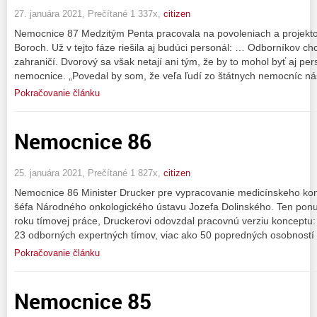
27. januára 2021, Prečítané 1 337x,
citizen
Nemocnice 87 Medzitým Penta pracovala na povoleniach a projekt
Boroch. Už v tejto fáze riešila aj budúci personál: … Odborníkov ch
zahraničí. Dvorový sa však netají ani tým, že by to mohol byť aj per
nemocnice. „Povedal by som, že veľa ľudí zo štátnych nemocníc ná
Pokračovanie článku
Nemocnice 86
25. januára 2021, Prečítané 1 827x,
citizen
Nemocnice 86 Minister Drucker pre vypracovanie medicínskeho kon
šéfa Národného onkologického ústavu Jozefa Dolinského. Ten ponuk
roku tímovej práce, Druckerovi odovzdal pracovnú verziu konceptu
23 odborných expertných tímov, viac ako 50 popredných osobností 
Pokračovanie článku
Nemocnice 85