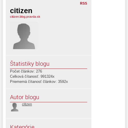
RSS
citizen
citizen.blog.pravda.sk
Štatistiky blogu
Počet článkov: 276
Celková čítanosť: 991324x
Priemerná čítanosť článkov: 3592x
Autor blogu
citizen
Kategórie