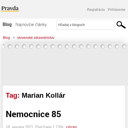
Registrácia
Prihlásenie
Blog
Najnovšie články
Najčítanejšie články
Blog
>
slovenské zdravotníctvo
Najkomentovanejšie články
Zoznam blogov
Komerčné blogy
Tag:
Marian Kollár
Nemocnice 85
18. januára 2021, Prečítané 1 728x,
citizen