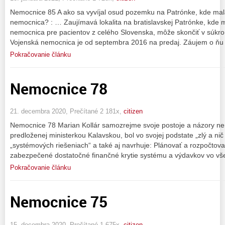
Nemocnice 85 A ako sa vyvíjal osud pozemku na Patrónke, kde mala
nemocnica? : … Zaujímavá lokalita na bratislavskej Patrónke, kde m
nemocnica pre pacientov z celého Slovenska, môže skončiť v súkr
Vojenská nemocnica je od septembra 2016 na predaj. Záujem o ňu u
Pokračovanie článku
Nemocnice 78
21. decembra 2020, Prečítané 2 181x,
citizen
Nemocnice 78 Marian Kollár samozrejme svoje postoje a názory nem
predloženej ministerkou Kalavskou, bol vo svojej podstate „zlý a nič 
„systémových riešeniach“ a také aj navrhuje: Plánovať a rozpočtovať
zabezpečené dostatočné finančné krytie systému a výdavkov vo vš
Pokračovanie článku
Nemocnice 75
15. decembra 2020, Prečítané 1 675x,
citizen