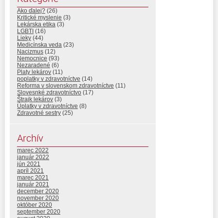
Ako ďalej?
(26)
Kritické myslenie
(3)
Lekárska etika
(3)
LGBTI
(16)
Lieky
(44)
Medicínska veda
(23)
Nacizmus
(12)
Nemocnice
(93)
Nezaradené
(6)
Platy lekárov
(11)
poplatky v zdravotníctve
(14)
Reforma v slovenskom zdravotníctve
(11)
Slovesnké zdravotníctvo
(17)
Štrajk lekárov
(3)
Úplatky v zdravotníctve
(8)
Zdravotné sestry
(25)
Archív
marec 2022
január 2022
jún 2021
apríl 2021
marec 2021
január 2021
december 2020
november 2020
október 2020
september 2020