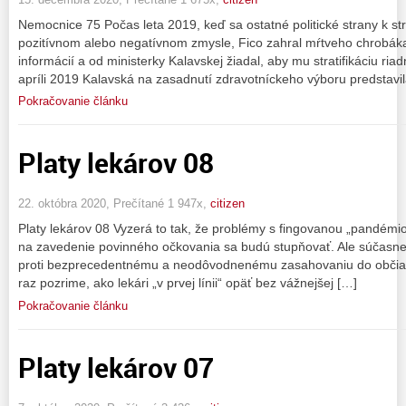
Nemocnice 75 Počas leta 2019, keď sa ostatné politické strany k strat
pozitívnom alebo negatívnom zmysle, Fico zahral mŕtveho chrobáka
informácií a od ministerky Kalavskej žiadal, aby mu stratifikáciu riad
apríli 2019 Kalavská na zasadnutí zdravotníckeho výboru predstav
Pokračovanie článku
Platy lekárov 08
22. októbra 2020, Prečítané 1 947x,
citizen
Platy lekárov 08 Vyzerá to tak, že problémy s fingovanou „pandémiou
na zavedenie povinného očkovania sa budú stupňovať. Ale súčasne
proti bezprecedentnému a neodôvodnenému zasahovaniu do občians
raz pozrime, ako lekári „v prvej línii“ opäť bez vážnejšej […]
Pokračovanie článku
Platy lekárov 07