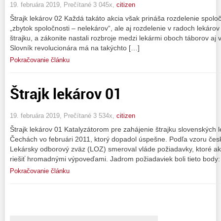
19. februára 2019, Prečítané 3 045x,
citizen
Štrajk lekárov 02 Každá takáto akcia však prináša rozdelenie spoločn
„zbytok spoločnosti – nelekárov“, ale aj rozdelenie v radoch lekárov 
štrajku, a zákonite nastali rozbroje medzi lekármi oboch táborov a
Slovník revolucionára má na takýchto […]
Pokračovanie článku
Štrajk lekárov 01
19. februára 2019, Prečítané 3 534x,
citizen
Štrajk lekárov 01 Katalyzátorom pre zahájenie štrajku slovenských le
Čechách vo februári 2011, ktorý dopadol úspešne. Podľa vzoru čes
Lekársky odborový zväz (LOZ) smeroval vláde požiadavky, ktoré ak
riešiť hromadnými výpoveďami. Jadrom požiadaviek boli tieto body:
Pokračovanie článku