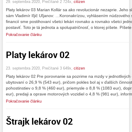
29. septembra 2020, Prečítané 2 724x,
citizen
Platy lekárov 03 Marian Kollár sa ako revolucionár nezaprie. Jeho s
sám Vladimír Iľjič Uľjanov: …Koronakrízou, vyhlásením núdzového 
financií sme postihovaní všetci lekári rovnako a rovnako všetci je
postaviť. Toto je tá jednota a spolupatričnosť, o ktorej píšete. Píšete
Pokračovanie článku
Platy lekárov 02
23. septembra 2020, Prečítané 3 649x,
citizen
Platy lekárov 02 Pre porovnanie sa pozrime na mzdy v jednotlivých
ubytovaní o 26,9 % (543 eur), pričom pokles bol aj v ďalších činnost
pohostinstiev o 9,8 % (460 eur), priemysle o 8,8 % (1083 eur), dop
eur), predaji a oprave motorových vozidiel o 4,8 % (981 eur), info
Pokračovanie článku
Štrajk lekárov 02