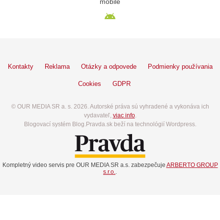
mobile
Kontakty
Reklama
Otázky a odpovede
Podmienky používania
Cookies
GDPR
© OUR MEDIA SR a. s. 2026. Autorské práva sú vyhradené a vykonáva ich
vydavateľ,
viac info
.
Blogovací systém Blog.Pravda.sk beží na technológií Wordpress.
Kompletný video servis pre OUR MEDIA SR a.s. zabezpečuje
ARBERTO GROUP
s.r.o.
.