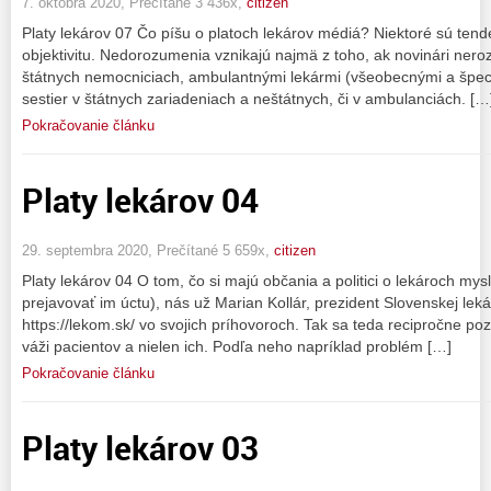
7. októbra 2020, Prečítané 3 436x,
citizen
Platy lekárov 07 Čo píšu o platoch lekárov médiá? Niektoré sú tend
objektivitu. Nedorozumenia vznikajú najmä z toho, ak novinári neroz
štátnych nemocniciach, ambulantnými lekármi (všeobecnými a špecia
sestier v štátnych zariadeniach a neštátnych, či v ambulanciách. […
Pokračovanie článku
Platy lekárov 04
29. septembra 2020, Prečítané 5 659x,
citizen
Platy lekárov 04 O tom, čo si majú občania a politici o lekároch mysl
prejavovať im úctu), nás už Marian Kollár, prezident Slovenskej lek
https://lekom.sk/ vo svojich príhovoroch. Tak sa teda recipročne poz
váži pacientov a nielen ich. Podľa neho napríklad problém […]
Pokračovanie článku
Platy lekárov 03