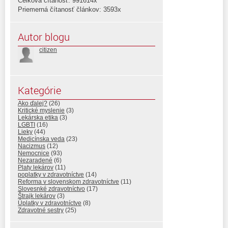
Celková čítanosť: 991614x
Priemerná čítanosť článkov: 3593x
Autor blogu
citizen
Kategórie
Ako ďalej?
(26)
Kritické myslenie
(3)
Lekárska etika
(3)
LGBTI
(16)
Lieky
(44)
Medicínska veda
(23)
Nacizmus
(12)
Nemocnice
(93)
Nezaradené
(6)
Platy lekárov
(11)
poplatky v zdravotníctve
(14)
Reforma v slovenskom zdravotníctve
(11)
Slovesnké zdravotníctvo
(17)
Štrajk lekárov
(3)
Úplatky v zdravotníctve
(8)
Zdravotné sestry
(25)