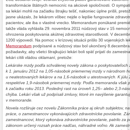
transformácie štátnych nemocníc na akciové spoločnosti. O sympat
sa lekári mohli na začiatku štrajku tešiť, nakoniec úplne prišli, pre
jasne ukázalo, že lekárom vôbec nejde o lepšie fungovanie zdravot
pacientov, ale iba o vlastné vrecko. Memorandum ponúkané premié
takže vláda vyhlásila 29. novembra 2011 núdzový stav v 15 nemocni
ohrozenia poskytovania akútnej zdravotnej starostlivosti. V decemb
1200 výpovedí. Na pomoc v krízovej situácii prišlo 30 vojenských l
Memorandum
podpísané a núdzový stav bol ukončený 8.decembra 
požiadavky, aby všetci štrajkujúci lekári boli späť prijatí do zamest
lekári cítili vládou oklamaní, pretože:
Lekárske mzdy podľa schválenej novely zákona o poskytovateľoch zd
k 1. januáru 2012 na 1,05-násobok priemernej mzdy v národnom h
u neatestovaných lekárov a na 1,6-násobok u atestovaných. K júlu 
respektíve 1,9-násobok priemernej mzdy. Podľa memoranda však plat
k začiatku roku 2013. Posledný rast na úroveň 1,25– alebo 2,3-ná
chýba. Lekári však už podpísali zmluvy, ktoré im navýšenie garantu
v memorande.
Novela rozširuje cez novelu Zákonníka práce aj okruh subjektov, na
práce, o zamestnancov vykonávajúcich zdravotnícke povolanie. Zár
zamestnancovi, ktorý vykonáva zdravotnícke povolanie, patrilo za 
zákonom určený rozsah práce nadčas, náhradné voľno. Ak zamestn