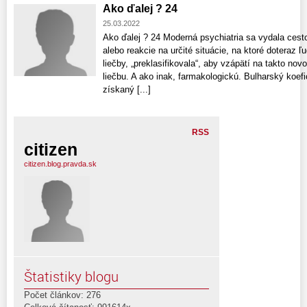
Ako ďalej ? 24
25.03.2022
Ako ďalej ? 24 Moderná psychiatria sa vydala cesto
alebo reakcie na určité situácie, na ktoré doteraz ľ
liečby, „preklasifikovala“, aby vzápätí na takto no
liečbu. A ako inak, farmakologickú. Bulharský koefic
získaný [...]
RSS
citizen
citizen.blog.pravda.sk
Štatistiky blogu
Počet článkov: 276