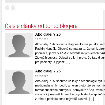
Ďalšie články od tohto blogera
Ako ďalej ? 26
28.03.2022
Ako ďalej ? 26 Správna diagnostika nie je taká sa
Radkin Honzák: Obecně se má za to, že schizofren
populace, jenže v USA v sedmdesátých letech tvrdil
Zjevná hloupost. Dobrali se k ní proto, že tato di
pro pacienty, s jejichž [...]
Ako ďalej ? 25
27.03.2022
Ako ďalej ? 25 Nechme už léky a technologie být. I
medicinalizaci lví podíl, a nejen proto, že se necháv
farmaceutického průmyslu, nemyslíte? Ano, třeba 
statistický manuál Americké psychiatrické společno
z tohoto pohledu snad největší paskvil. [...]