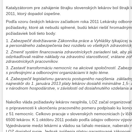
Katalyzátorom pre zahájenie štrajku slovenských lekárov bol štrajk 
2011, ktorý dopadol úspešne.
Podľa vzoru českých lekárov začiatkom roka 2011 Lekársky odboro
požiadavky, ktoré ak nebudú splnené, budú lekári riešiť hromadný
požiadaviek boli tieto body:
Zabezpečiť dodržiavanie Zákonníka práce a Vyhlášky týkajúcej 
a personálneho zabezpečenia bez rozdielu vo všetkých zdravotníck
Zmeniť systém financovania zdravotníckych zariadení tak, aby pl
odzrkadľovali reálne náklady na zdravotnú starostlivosť, vrátane z
zdravotníckych pracovníkov.
Zastaviť transformáciu nemocníc na akciové spoločností. Zabezp
s profesijnými a odborovými organizáciami k tejto téme.
Zabezpečiť legislatívnu garanciu postupného navýšenia základný
najneskôr do 1. januára 2013 platy lekárov dosiahli minimálne 1,5
v národnom hospodárstve, v závislostí od dosiahnutého vzdelania a
Nakoľko vláda požiadavky lekárov nesplnila, LOZ začal organizovať
o pripravenosti k ukončeniu pracovného pomeru podpísalo ku konc
z 51 nemocníc. Celkovo pracuje v slovenských nemocniciach (v lôžkov
6500 lekárov. K 1.októbru 2011 podalo podľa údajov odborov výpov
Vyjednávanie medzi lekármi a vládou sa ťahalo mesiace, naberalo n
LOZ dosiahol svoje. Jednak zvýšenia platov garantované zákonom 