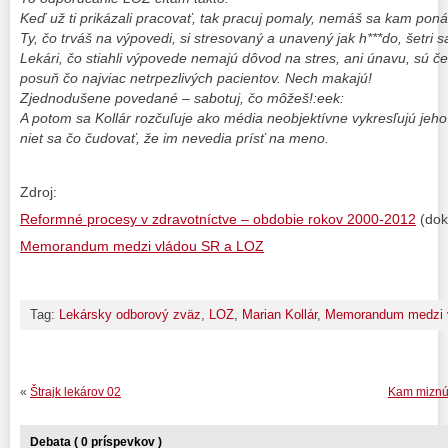
Keď už ti prikázali pracovať, tak pracuj pomaly, nemáš sa kam poná
Ty, čo trváš na výpovedi, si stresovaný a unavený jak h***do, šetri s
Lekári, čo stiahli výpovede nemajú dôvod na stres, ani únavu, sú čer
posuň čo najviac netrpezlivých pacientov. Nech makajú!
Zjednodušene povedané – sabotuj, čo môžeš!:eek:
A potom sa Kollár rozčuľuje ako média neobjektívne vykresľujú jeho 
niet sa čo čudovať, že im nevedia prísť na meno.
Zdroj:
Reformné procesy v zdravotníctve – obdobie rokov 2000-2012
(dok
Memorandum medzi vládou SR a LOZ
Tag:
Lekársky odborový zväz
,
LOZ
,
Marian Kollár
,
Memorandum medzi 
«
Štrajk lekárov 02
Kam miznú 
Debata ( 0 príspevkov )