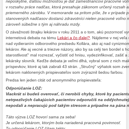
neposkytne, ďalšou možnosťou je dať zamestnancovi pracovné voľn
v rozsahu práce nadčas, ktorá presahuje zákonom určený rozsah 
priemerného zárobku. V memorande sa pritom píše, že v prípade 
stanovených nadčasov dostanú zdravotníci nielen pracovné voľno na
zároveň súbežne s tým aj náhradu mzdy.
O závažnosti štrajku lekárov v roku 2011 a o tom, akú pozornosť vyvo
internetová debata na tému
Lekári a čo ďalej?
. Nájdeme v nej veľa
nad vydieraním odborového predsedu Kollára, ako aj nad cynizmo
lekárov. Ale aj vecné a triezve názory, ako by sa celý ten bordel 
starostlivosť“ mal rozrezať, vyčistiť od hnisu, vydezinfikovať, zašiť
lekársky slovník. Keďže debata je veľmi dlhá, vybral som z nich m
príspevkov, ktoré aj tak zabrali 43 strán. „Stručný“ výňatok som zver
lekárom naklonených prispievateľov som zvýraznil šedou farbou.
Predsa len jeden citát od anonymného prispievateľa:
Odporúčanie LOZ:
Viackrát si budeš overovať, či nerobíš chyby, ktoré by pacient
netrpezlivých čakajúcich pacientov odporučíš na oddýchnutej
nepodali a nepracujú pod takým stresom a prípadne na pána ri
Táto výzva LOZ hovorí sama za seba!
Je určená lekárom, ktorým bola nariadená pracovná povinnosť.
To odporúčanie LOZ čítam takto: