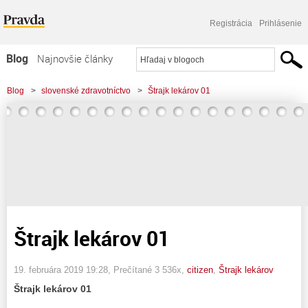
Registrácia
Prihlásenie
Blog
Najnovšie články
Najčítanejšie články
Blog
>
slovenské zdravotníctvo
>
Štrajk lekárov 01
Najkomentovanejšie články
Zoznam blogov
Komerčné blogy
Štrajk lekárov 01
19. februára 2019 19:28
, Prečítané 3 536x,
citizen
,
Štrajk lekárov
Štrajk lekárov 01