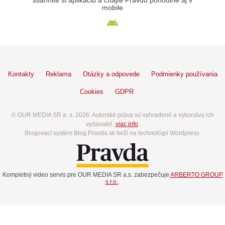
stiahnite si aplikáciu a čítajte Pravdu pohodlne aj v
mobile
Kontakty
Reklama
Otázky a odpovede
Podmienky používania
Cookies
GDPR
© OUR MEDIA SR a. s. 2026. Autorské práva sú vyhradené a vykonáva ich
vydavateľ,
viac info
.
Blogovací systém Blog.Pravda.sk beží na technológií Wordpress.
Kompletný video servis pre OUR MEDIA SR a.s. zabezpečuje
ARBERTO GROUP
s.r.o.
.