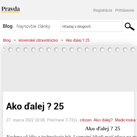
Registrácia
Prihlásenie
Blog
Najnovšie články
Najčítanejšie články
Blog
>
slovenské zdravotníctvo
>
Ako ďalej ? 25
Najkomentovanejšie články
Zoznam blogov
Komerčné blogy
Ako ďalej ? 25
27. marca 2022 10:08
, Prečítané 3 731x,
citizen
,
Ako ďalej?
,
Medicínska
Ako ďalej ? 25
Nechme už léky a technologie být. I samotní lékaři mají přece na med