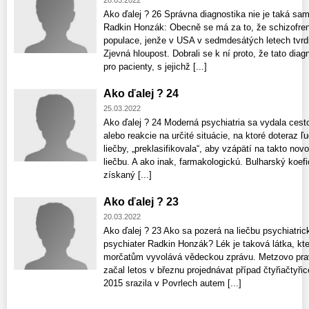
Ako ďalej ? 26 Správna diagnostika nie je taká sa
Radkin Honzák: Obecně se má za to, že schizofren
populace, jenže v USA v sedmdesátých letech tvrdil
Zjevná hloupost. Dobrali se k ní proto, že tato di
pro pacienty, s jejichž [...]
Ako ďalej ? 24
25.03.2022
Ako ďalej ? 24 Moderná psychiatria sa vydala cesto
alebo reakcie na určité situácie, na ktoré doteraz ľ
liečby, „preklasifikovala“, aby vzápätí na takto no
liečbu. A ako inak, farmakologickú. Bulharský koefic
získaný [...]
Ako ďalej ? 23
20.03.2022
Ako ďalej ? 23 Ako sa pozerá na liečbu psychiatri
psychiater Radkin Honzák? Lék je taková látka, k
morčatům vyvolává vědeckou zprávu. Metzovo prav
začal letos v březnu projednávat případ čtyřiačtyři
2015 srazila v Povrlech autem [...]