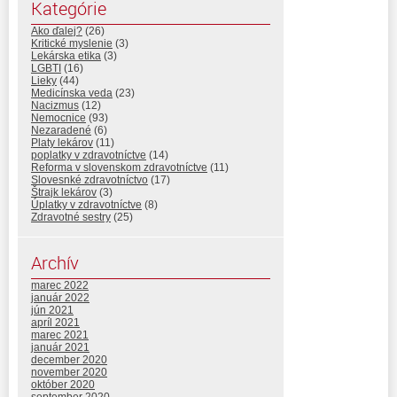
Kategórie
Ako ďalej?
(26)
Kritické myslenie
(3)
Lekárska etika
(3)
LGBTI
(16)
Lieky
(44)
Medicínska veda
(23)
Nacizmus
(12)
Nemocnice
(93)
Nezaradené
(6)
Platy lekárov
(11)
poplatky v zdravotníctve
(14)
Reforma v slovenskom zdravotníctve
(11)
Slovesnké zdravotníctvo
(17)
Štrajk lekárov
(3)
Úplatky v zdravotníctve
(8)
Zdravotné sestry
(25)
Archív
marec 2022
január 2022
jún 2021
apríl 2021
marec 2021
január 2021
december 2020
november 2020
október 2020
september 2020