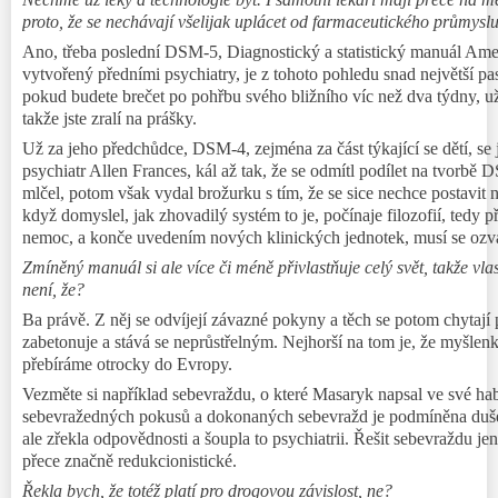
proto, že se nechávají všelijak uplácet od farmaceutického průmyslu
Ano, třeba poslední DSM-5, Diagnostický a statistický manuál Amer
vytvořený předními psychiatry, je z tohoto pohledu snad největší pa
pokud budete brečet po pohřbu svého bližního víc než dva týdny, už
takže jste zralí na prášky.
Už za jeho předchůdce, DSM-4, zejména za část týkající se dětí, se j
psychiatr Allen Frances, kál až tak, že se odmítl podílet na tvorbě
mlčel, potom však vydal brožurku s tím, že se sice nechce postavit n
když domyslel, jak zhovadilý systém to je, počínaje filozofií, tedy p
nemoc, a konče uvedením nových klinických jednotek, musí se ozva
Zmíněný manuál si ale více či méně přivlastňuje celý svět, takže vla
není, že?
Ba právě. Z něj se odvíjejí závazné pokyny a těch se potom chytají 
zabetonuje a stává se neprůstřelným. Nejhorší na tom je, že myšle
přebíráme otrocky do Evropy.
Vezměte si například sebevraždu, o které Masaryk napsal ve své habi
sebevražedných pokusů a dokonaných sebevražd je podmíněna duše
ale zřekla odpovědnosti a šoupla to psychiatrii. Řešit sebevraždu j
přece značně redukcionistické.
Řekla bych, že totéž platí pro drogovou závislost, ne?