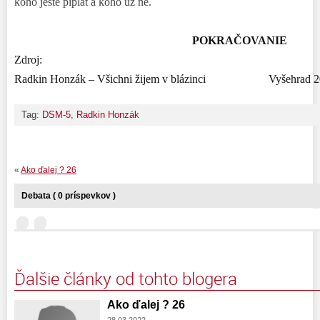
koho ještě piplat a koho už ne.
POKRAČOVANIE
Zdroj:
Radkin Honzák – Všichni žijem v blázinci Vyšehrad 2
Tag:
DSM-5
,
Radkin Honzák
«
Ako ďalej ? 26
Debata ( 0 príspevkov )
Ďalšie články od tohto blogera
Ako ďalej ? 26
28.03.2022