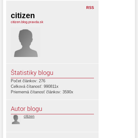
RSS
citizen
citizen.blog.pravda.sk
Štatistiky blogu
Počet článkov: 276
Celková čítanosť: 990811x
Priemerná čítanosť článkov: 3590x
Autor blogu
citizen