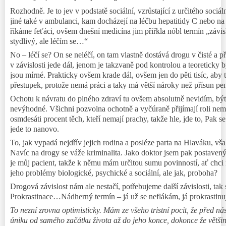
Rozhodně. Je to jev v podstatě sociální, vzrůstající z určitého soc
jiné také v ambulanci, kam docházejí na léčbu hepatitidy C nebo na 
říkáme feťáci, ovšem dnešní medicína jim přiřkla nóbl termín „závisl
stydlivý, ale léčím se…“
No – léčí se? On se neléčí, on tam vlastně dostává drogu v čisté a
v závislosti jede dál, jenom je takzvaně pod kontrolou a teoreticky 
jsou mírné. Prakticky ovšem krade dál, ovšem jen do pěti tisíc, aby
přestupek, protože nemá práci a taky má větší nároky než přísun pe
Ochotu k návratu do plného zdraví tu ovšem absolutně nevidím, být 
nevýhodné. Všichni pozvolna ochotně a vyčúraně přijímají roli ne
osmdesáti procent těch, kteří nemají prachy, takže hle, jde to, Pak 
jede to nanovo.
To, jak vypadá nejdřív jejich rodina a posléze parta na Hlaváku, vš
Navíc na drogy se váže kriminalita. Jako doktor jsem pak postavený
je můj pacient, takže k němu mám určitou sumu povinností, ať chci
jeho problémy biologické, psychické a sociální, ale jak, proboha?
Drogová závislost nám ale nestačí, potřebujeme další závislosti, tak 
Prokrastinace…Nádherný termín – já už se neflákám, já prokrastinuj
To nezní zrovna optimisticky. Mám ze všeho tristní pocit, že před n
úniku od samého začátku života až do jeho konce, dokonce že větši