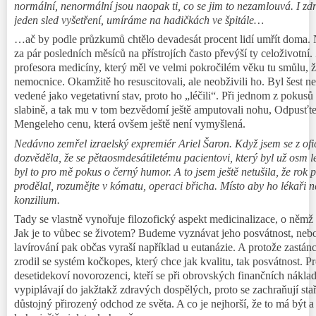
normální, nenormální jsou naopak ti, co se jim to nezamlouvá. I zdr
jeden sled vyšetření, umíráme na hadičkách ve špitále…
…ač by podle průzkumů chtělo devadesát procent lidí umřít doma. 
za pár posledních měsíců na přístrojích často převýší ty celoživotní
profesora medicíny, který měl ve velmi pokročilém věku tu smůlu, že
nemocnice. Okamžitě ho resuscitovali, ale neobživili ho. Byl šest ne
vedené jako vegetativní stav, proto ho „léčili“. Při jednom z pokusů
slabině, a tak mu v tom bezvědomí ještě amputovali nohu, Odpusťte, 
Mengeleho cenu, která ovšem ještě není vymyšlená.
Nedávno zemřel izraelský expremiér Ariel Šaron. Když jsem se z ofic
dozvěděla, že se
pětaosmdesátiletému
pacientovi, který byl už
os
m l
byl to pro mě pokus o černý humor. A to jsem ještě netušila, že rok 
prodělal, rozumějte v kómatu, operaci břicha. Místo aby ho lékaři ne
konzilium
.
Tady se vlastně vynořuje filozofický aspekt medicinalizace, o němž 
Jak je to vůbec se životem? Budeme vyznávat jeho posvátnost, neb
lavírování pak občas vyraší například u eutanázie. A protože zastán
zrodil se systém
kočkopes,
který chce jak kvalitu, tak posvátnost. P
desetidekoví novorozenci, kteří se při obrovských finančních nákla
vypiplávají do jakžtakž zdravých dospělých, proto se zachraňují staří
důstojný přirozený odchod ze světa. A co je nejhorší, že to má být a