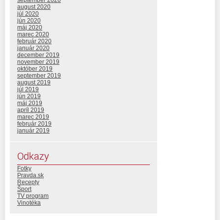
august 2020
júl 2020
jún 2020
máj 2020
marec 2020
február 2020
január 2020
december 2019
november 2019
október 2019
september 2019
august 2019
júl 2019
jún 2019
máj 2019
apríl 2019
marec 2019
február 2019
január 2019
Odkazy
Fotky
Pravda.sk
Recepty
Šport
TV program
Vinotéka