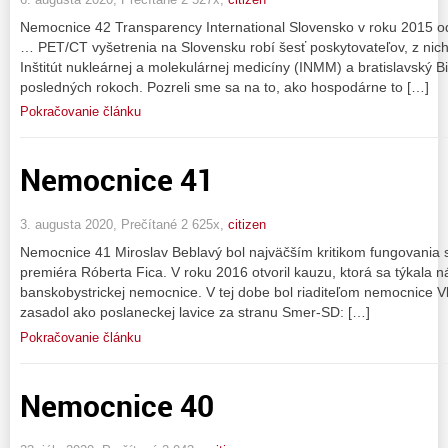
Nemocnice 42 Transparency International Slovensko v roku 2015 od
… PET/CT vyšetrenia na Slovensku robí šesť poskytovateľov, z nich 
Inštitút nukleárnej a molekulárnej medicíny (INMM) a bratislavský Bio
posledných rokoch. Pozreli sme sa na to, ako hospodárne to […]
Pokračovanie článku
Nemocnice 41
3. augusta 2020, Prečítané 2 625x,
citizen
Nemocnice 41 Miroslav Beblavý bol najväčším kritikom fungovania 
premiéra Róberta Fica. V roku 2016 otvoril kauzu, ktorá sa týkala n
banskobystrickej nemocnice. V tej dobe bol riaditeľom nemocnice Vl
zasadol ako poslaneckej lavice za stranu Smer-SD: […]
Pokračovanie článku
Nemocnice 40