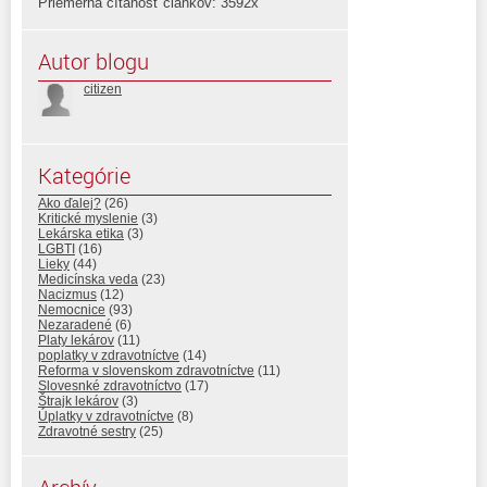
Priemerná čítanosť článkov: 3592x
Autor blogu
citizen
Kategórie
Ako ďalej?
(26)
Kritické myslenie
(3)
Lekárska etika
(3)
LGBTI
(16)
Lieky
(44)
Medicínska veda
(23)
Nacizmus
(12)
Nemocnice
(93)
Nezaradené
(6)
Platy lekárov
(11)
poplatky v zdravotníctve
(14)
Reforma v slovenskom zdravotníctve
(11)
Slovesnké zdravotníctvo
(17)
Štrajk lekárov
(3)
Úplatky v zdravotníctve
(8)
Zdravotné sestry
(25)