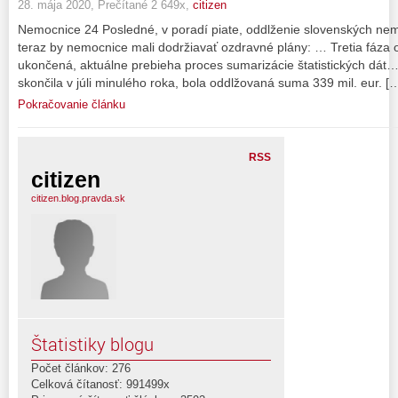
28. mája 2020, Prečítané 2 649x,
citizen
Nemocnice 24 Posledné, v poradí piate, oddlženie slovenských nem
teraz by nemocnice mali dodržiavať ozdravné plány: … Tretia fáza
ukončená, aktuálne prebieha proces sumarizácie štatistických dát…
skončila v júli minulého roka, bola oddlžovaná suma 339 mil. eur. [
Pokračovanie článku
RSS
citizen
citizen.blog.pravda.sk
Štatistiky blogu
Počet článkov: 276
Celková čítanosť: 991499x