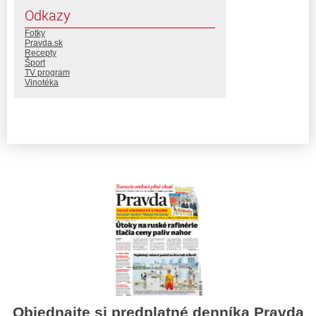
Odkazy
Fotky
Pravda.sk
Recepty
Šport
TV program
Vinotéka
Objednajte si predplatné denníka Pravda