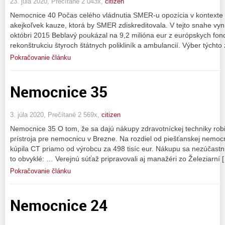
23. júla 2020, Prečítané 2 043x,
citizen
Nemocnice 40 Počas celého vládnutia SMER-u opozícia v kontexte p
akejkoľvek kauze, ktorá by SMER zdiskreditovala. V tejto snahe vyn
októbri 2015 Beblavý poukázal na 9,2 milióna eur z európskych fond
rekonštrukciu štyroch štátnych polikliník a ambulancií. Výber týchto 
Pokračovanie článku
Nemocnice 35
3. júla 2020, Prečítané 2 569x,
citizen
Nemocnice 35 O tom, že sa dajú nákupy zdravotníckej techniky robi
prístroja pre nemocnicu v Brezne. Na rozdiel od piešťanskej nemo
kúpila CT priamo od výrobcu za 498 tisíc eur. Nákupu sa nezúčastni
to obvyklé: … Verejnú súťaž pripravovali aj manažéri zo Železiarní 
Pokračovanie článku
Nemocnice 24