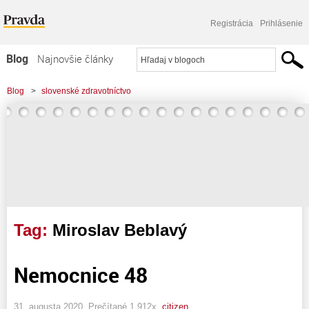
Registrácia
Prihlásenie
Blog
Najnovšie články
Najčítanejšie články
Blog
>
slovenské zdravotníctvo
Najkomentovanejšie články
Zoznam blogov
Komerčné blogy
Tag:
Miroslav Beblavý
Nemocnice 48
31. augusta 2020, Prečítané 1 912x,
citizen