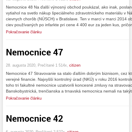
Nemocnice 48 Na ďalší výnosný obchod poukázal, ako inak, poslane
vytiahol na svetlo nákup špeciálneho zdravotníckeho materiálu v 
cievnych chorôb (NÚSCH) v Bratislave. Ten v marci v marci 2014 ob
ciev používaných po infarkte pri cene 4 400 eur za jeden kus, prič
Pokračovanie článku
Nemocnice 47
28. augusta 2020, Prečítané 1 514x,
citizen
Nemocnice 47 Stravovanie sa stalo ďalším dobrým biznisom, cez kt
verejné financie. Najvyšší kontrolný úrad (NKÚ) v roku 2016 kontrol
toho tri fakultné nemocnice uzatvorili koncesné zmluvy na stravova
Banskobystrická, trenčianska a trnavská nemocnica nemali na takýt
Pokračovanie článku
Nemocnice 42
6. augusta 2020, Prečítané 2 527x,
citizen