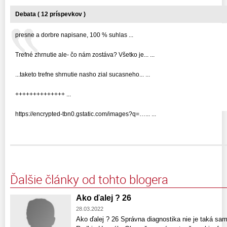
Debata ( 12 príspevkov )
presne a dorbre napisane, 100 % suhlas ...
Trefné zhrnutie ale- čo nám zostáva? Všetko je... ...
...taketo trefne shrnutie nasho zial sucasneho... ...
++++++++++++++ ...
https://encrypted-tbn0.gstatic.com/images?q=…... ...
Ďalšie články od tohto blogera
Ako ďalej ? 26
28.03.2022
Ako ďalej ? 26 Správna diagnostika nie je taká sa