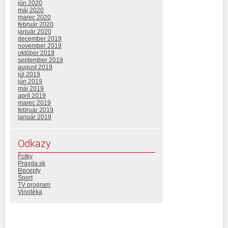
jún 2020
máj 2020
marec 2020
február 2020
január 2020
december 2019
november 2019
október 2019
september 2019
august 2019
júl 2019
jún 2019
máj 2019
apríl 2019
marec 2019
február 2019
január 2019
Odkazy
Fotky
Pravda.sk
Recepty
Šport
TV program
Vinotéka