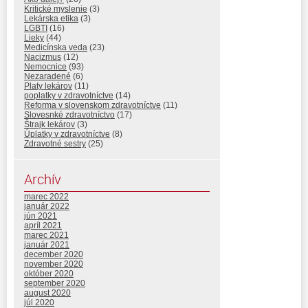
Kritické myslenie
(3)
Lekárska etika
(3)
LGBTI
(16)
Lieky
(44)
Medicínska veda
(23)
Nacizmus
(12)
Nemocnice
(93)
Nezaradené
(6)
Platy lekárov
(11)
poplatky v zdravotníctve
(14)
Reforma v slovenskom zdravotníctve
(11)
Slovesnké zdravotníctvo
(17)
Štrajk lekárov
(3)
Úplatky v zdravotníctve
(8)
Zdravotné sestry
(25)
Archív
marec 2022
január 2022
jún 2021
apríl 2021
marec 2021
január 2021
december 2020
november 2020
október 2020
september 2020
august 2020
júl 2020