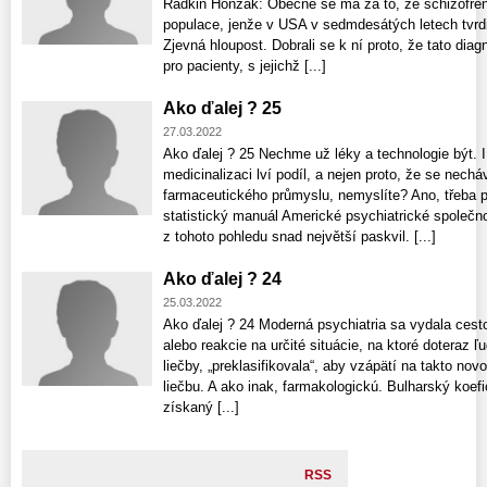
Radkin Honzák: Obecně se má za to, že schizofren
populace, jenže v USA v sedmdesátých letech tvrdil
Zjevná hloupost. Dobrali se k ní proto, že tato di
pro pacienty, s jejichž [...]
Ako ďalej ? 25
27.03.2022
Ako ďalej ? 25 Nechme už léky a technologie být. I
medicinalizaci lví podíl, a nejen proto, že se necháv
farmaceutického průmyslu, nemyslíte? Ano, třeba 
statistický manuál Americké psychiatrické společno
z tohoto pohledu snad největší paskvil. [...]
Ako ďalej ? 24
25.03.2022
Ako ďalej ? 24 Moderná psychiatria sa vydala cesto
alebo reakcie na určité situácie, na ktoré doteraz ľ
liečby, „preklasifikovala“, aby vzápätí na takto no
liečbu. A ako inak, farmakologickú. Bulharský koefic
získaný [...]
RSS