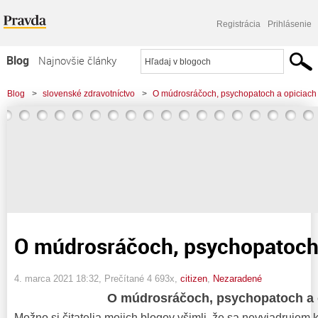
Registrácia
Prihlásenie
Blog
Najnovšie články
Najčítanejšie články
Blog
>
slovenské zdravotníctvo
>
O múdrosráčoch, psychopatoch a opiciach
Najkomentovanejšie články
Zoznam blogov
Komerčné blogy
O múdrosráčoch, psychopatoch 
4. marca 2021 18:32
, Prečítané 4 693x,
citizen
,
Nezaradené
O múdrosráčoch, psychopatoch a 
Možno si čitatelia mojich blogov všimli, že sa nevyjadrujem