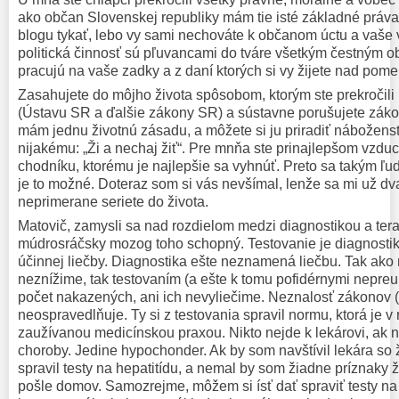
ako občan Slovenskej republiky mám tie isté základné práv
blogu tykať, lebo vy sami nechováte k občanom úctu a vaše 
politická činnosť sú pľuvancami do tváre všetkým čestným o
pracujú na vaše zadky a z daní ktorých si vy žijete nad po
Zasahujete do môjho života spôsobom, ktorým ste prekročili
(Ústavu SR a ďalšie zákony SR) a sústavne porušujete záko
mám jednu životnú zásadu, a môžete si ju priradiť nábožens
nijakému: „Ži a nechaj žiť“. Pre mnňa ste prinajlepšom vzdu
chodníku, ktorému je najlepšie sa vyhnúť. Preto sa takým ľ
je to možné. Doteraz som si vás nevšímal, lenže sa mi už d
neprimerane seriete do života.
Matovič, zamysli sa nad rozdielom medzi diagnostikou a terap
múdrosráčsky mozog toho schopný. Testovanie je diagnostik
účinnej liečby. Diagnostika ešte neznamená liečbu. Tak ako 
neznížime, tak testovaním (a ešte k tomu pofidérnymi nepre
počet nakazených, ani ich nevyliečime. Neznalosť zákonov (a
neospravedlňuje. Ty si z testovania spravil normu, ktorá je v
zaužívanou medicínskou praxou. Nikto nejde k lekárovi, ak 
choroby. Jedine hypochonder. Ak by som navštívil lekára so
spravil testy na hepatitídu, a nemal by som žiadne príznaky 
pošle domov. Samozrejme, môžem si ísť dať spraviť testy na