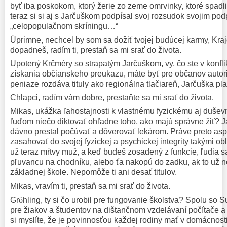
byť iba poskokom, ktorý žerie zo zeme omrvinky, ktoré spadl
teraz si si aj s Jarčuškom podpísal svoj rozsudok svojim po
„celopopulačnom skríningu…“
Úprimne, nechcel by som sa dožiť tvojej budúcej karmy, Kraj
dopadneš, radím ti, prestaň sa mi srať do života.
Upotený Krčméry so strapatým Jarčuškom, vy, čo ste v konf
získania občianskeho preukazu, máte byť pre občanov autori
peniaze rozdáva tituly ako regionálna tlačiareň, Jarčuška p
Chlapci, radím vám dobre, prestaňte sa mi srať do života.
Mikas, ukážka ľahostajnosti k vlastnému fyzickému aj dušev
ľuďom niečo diktovať ohľadne toho, ako majú správne žiť? 
dávno prestal počúvať a dôverovať lekárom. Práve preto asp
zasahovať do svojej fyzickej a psychickej integrity takými oblu
už teraz mŕtvy muž, a keď budeš zosadený z funkcie, ľudia s
pľuvancu na chodníku, alebo ťa nakopú do zadku, ak to už ner
základnej škole. Nepomôže ti ani desať titulov.
Mikas, vravím ti, prestaň sa mi srať do života.
Gr
ö
hling, ty si čo urobil pre fungovanie školstva? Spolu so 
pre žiakov a študentov na dištančnom vzdelávaní počítače a 
si myslíte, že je povinnosťou každej rodiny mať v domácnosti