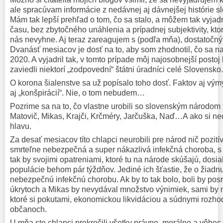
ale spracúvam informácie z nedávnej aj dávnejšej histórie s
Mám tak lepší prehľad o tom, čo sa stalo, a môžem tak vyjad
času, bez zbytočného unáhlenia a prípadnej subjektivity, ktore
nás nevyhne. Aj teraz zareagujem s (podľa mňa), dostatoč
Dvanásť mesiacov je dosť na to, aby som zhodnotil, čo sa n
2020. A vyjadril tak, v tomto prípade môj najosobnejší postoj k
zaviedli niektorí „zodpovední“ štátni úradníci celé Slovensko.
O korona šialenstve sa už popísalo toho dosť. Faktov aj výmy
aj „konšpirácií“. Nie, o tom nebudem…
Pozrime sa na to, čo vlastne urobili so slovenským národom 
Matovič, Mikas, Krajči, Krčméry, Jarčuška, Naď…A ako si nec
hlavu.
Za desať mesiacov títo chlapci neurobili pre národ nič pozit
smrteľne nebezpečná a super nákazlivá infekčná choroba, s
tak by svojimi opatreniami, ktoré tu na národe skúšajú, dosi
populácie behom pár týždňov. Jediné ich šťastie, že o žiadn
nebezpečnú infekčnú chorobu. Ak by to tak bolo, boli by posra
úkrytoch a Mikas by nevydával množstvo výnimiek, sami by 
ktoré si pokutami, ekonomickou likvidáciou a súdnymi rozho
občanoch.
U mňa ste chlapci prekročili všetky právne, morálne a vôbec