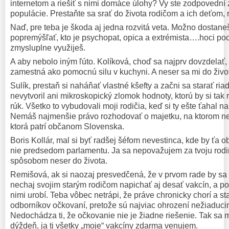
internetom a riešiť s nimi domáce úlohy? Vy ste zodpovední 
populácie. Prestaňte sa srať do života rodičom a ich deťom,
Naď, pre teba je škoda aj jedna rozvitá veta. Možno dostane
popremýšľať, kto je psychopat, opica a extrémista….hoci po
zmysluplne využiješ.
A aby nebolo iným ľúto. Kolíková, choď sa najprv dovzdelať
zamestná ako pomocnú silu v kuchyni. A neser sa mi do života
Sulík, prestaň si naháňať vlastné kšefty a začni sa starať ri
nevytvoril ani mikroskopický zlomok hodnoty, ktorú by si ta
rúk. Všetko to vybudovali moji rodičia, keď si ty ešte ťahal 
Nemáš najmenšie právo rozhodovať o majetku, na ktorom n
ktorá patrí občanom Slovenska.
Boris Kollár, mal si byť radšej šéfom nevestinca, kde by ťa o
nie predsedom parlamentu. Ja sa nepovažujem za tvoju rodi
spôsobom neser do života.
Remišová, ak si naozaj presvedčená, že v prvom rade by sa m
nechaj svojim starým rodičom napichať aj desať vakcín, a p
nimi urobí. Teba vôbec netrápi, že práve chronicky chorí a st
odborníkov očkovaní, pretože sú najviac ohrození nežiaduci
Nedochádza ti, že očkovanie nie je žiadne riešenie. Tak sa
dýždeň, ja ti všetky „moje“ vakcíny zdarma venujem.