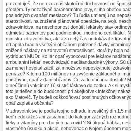
prezentuješ. Že nerozoznáš skutočnú duchovnosť od špiritist
problém. Ty nezažívaš paranormálne javy, si iba obeťou para
posledných dvanásť mesiacov? Tu ľudia umierajú na neposk
starostlivosť, na zrušené plánované operácie, na tvoju nesch
zdravotníctva, na neschopnosť donútiť lekársky stav ordinov
odmietať pacientov pod podmienkou „modrého certifikátu“. Na
ministra zdravotníctva, ak si za celý čas nedokázal zdravotné
od apríla hradili všetkým občanom potrebné dávky vitamíno
znížené náklady na zdravotnú starostlivosť, ktorá by bola na 
vydriduch MUDr. Kollár opäť vyboxoval pre lekárov nadštand
ambulantní lekári neodvádzajú nadštandardné výkony. Sú uš
za menej hospitalizácií, za množstvo neposkytnutej zdravotnej
peniaze? K tomu 100 miliónov na zvýšenie základného iman
poisťovne, opäť z daní občanov. Čo za to občania dostali? 
a neúčinnú vakcínu? Tú si strč láskavo do zadku. Ak si myslí
toto je riešenie do budúcnosti pri akejkoľvek infekčnej nákaze
ako Matovič. Ty budeš odškodňovať postihnutých očkovaných
opäť zaplatia občania?
V zdravotníctve je podľa tvojho odhadu investičný dlh 1,5 mil
keď nedokážeš ani zasiahnuť do kategorizačných rozhodnut
lieky a vitamíny pre chorých na covid ? Si útrpná bábka, n
vlastného úsudku a akcie, nehovoriac o tvojom úbohom morá