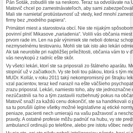
Pán Soták, zobudili ste sa neskoro. Teraz sa odvolávate na
Matovič chcel po zamestnávateľoch, aby sami zabezpečoval
Mali ste namietať protiústavnosť už vtedy, keď mnohí zamest
firmy bez „modrého papiera“.
Primátori miest a starostovia obcí. Nie ste nijakým spôsobo
povinní plniť Mikasove „nariadenia“. Volili vás občania miest
prvom rade im. Len na pár výnimiek ste neboli doteraz schopn
nezmyselnému testovaniu. Mohli ste tak isto ako lekári odmi
Ak tak neurobíte pri najbližšej príležitosti, občania vám to v 
vás nevykopú z radníc ešte skôr.
Vy všetci lekári, ktorí ste sa priposrali zo štátneho aparátu. M
stopnúť už v začiatkoch. Vy ste boli tou pákou, ktorá s tým m
MUDr. Kollár, v roku 2011 taký nekompromisný pri štrajku le
vzal pacientov, teraz keď narazil na ešte väčšieho psychopa
zrazu priposral. Lekári, namiesto toho, aby ste jednoznačne o
nezúčastnili sa ho a tým zastavili rozbehnutý pokus na obča
Matovič snaží za každú cenu dokončiť, ste sa handrkovali o 
sa tu porušili úplne všetky možné legislatívne aj etické norm
peniaze, pacienti nech umierajú na vašu pažravosť a nescho
pravdy. A ostatné profesie môžu padnúť na hubu, vy ste predsa
ambulancií ordinujú po telefóne, alebo pre istotu vôbec nedví