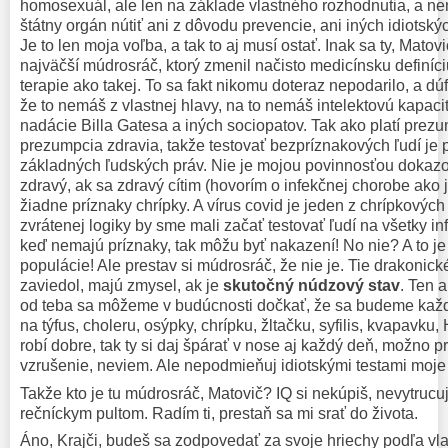
homosexuál, ale len na základe vlastného rozhodnutia, a n
štátny orgán nútiť ani z dôvodu prevencie, ani iných idiotsk
Je to len moja voľba, a tak to aj musí ostať. Inak sa ty, Matov
najväčší múdrosráč, ktorý zmenil načisto medicínsku definíci
terapie ako takej. To sa fakt nikomu doteraz nepodarilo, a dú
že to nemáš z vlastnej hlavy, na to nemáš intelektovú kapacit
nadácie Billa Gatesa a iných sociopatov. Tak ako platí prezum
prezumpcia zdravia, takže testovať bezpríznakových ľudí j
základných ľudských práv. Nie je mojou povinnosťou dokaz
zdravý, ak sa zdravý cítim (hovorím o infekčnej chorobe ako
žiadne príznaky chrípky. A vírus covid je jeden z chrípkových
zvrátenej logiky by sme mali začať testovať ľudí na všetky in
keď nemajú príznaky, tak môžu byť nakazení! No nie? A to je
populácie! Ale prestav si múdrosráč, že nie je. Tie drakonické
zaviedol, majú zmysel, ak je
skutočný núdzový stav
. Ten a
od teba sa môžeme v budúcnosti dočkať, že sa budeme každ
na týfus, choleru, osýpky, chrípku, žltačku, syfilis, kvapavku,
robí dobre, tak ty si daj špárať v nose aj každý deň, možno p
vzrušenie, neviem. Ale nepodmieňuj idiotskými testami moje
Takže kto je tu múdrosráč, Matovič? IQ si nekúpiš, nevytrucu
rečníckym pultom. Radím ti, prestaň sa mi srať do života.
Áno, Krajči, budeš sa zodpovedať za svoje hriechy podľa vlas