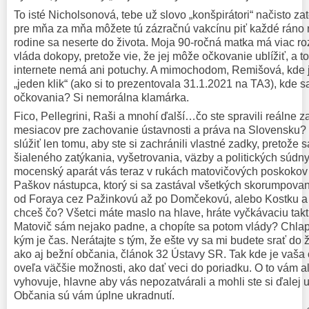
To isté Nicholsonová, tebe už slovo „konšpirátori“ načisto 
pre mňa za mňa môžete tú zázračnú vakcínu piť každé ráno 
rodine sa neserte do života. Moja 90-ročná matka má viac r
vláda dokopy, pretože vie, že jej môže očkovanie ublížiť, a to
internete nemá ani potuchy. A mimochodom, Remišová, kde je
„jeden klik“ (ako si to prezentovala 31.1.2021 na TA3), kde sa
očkovania? Si nemorálna klamárka.
Fico, Pellegrini, Raši a mnohí ďalší…čo ste spravili reálne 
mesiacov pre zachovanie ústavnosti a práva na Slovensku? 
slúžiť len tomu, aby ste si zachránili vlastné zadky, pretože
šialeného zatýkania, vyšetrovania, väzby a politických súdn
mocenský aparát vás teraz v rukách matovičových poskokov t
Paškov nástupca, ktorý si sa zastával všetkých skorumpova
od Foraya cez Pažinkovú až po Domčekovú, alebo Kostku a
chceš čo? Všetci máte maslo na hlave, hráte vyčkávaciu takt
Matovič sám nejako padne, a chopíte sa potom vlády? Chlapc
kým je čas. Nerátajte s tým, že ešte vy sa mi budete srať do ži
ako aj bežní občania, článok 32 Ústavy SR. Tak kde je vaša
oveľa väčšie možnosti, ako dať veci do poriadku. O to vám al
vyhovuje, hlavne aby vás nepozatvárali a mohli ste si ďalej 
Občania sú vám úplne ukradnutí.