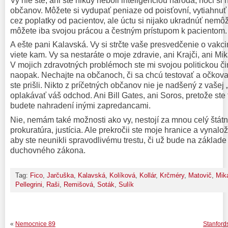
Vy nie ste, ani ste nikdy neboli inteligenciou národa, hoci si
občanov. Môžete si vydupať peniaze od poisťovní, vytiahnuť
cez poplatky od pacientov, ale úctu si nijako ukradnúť nemôž
môžete iba svojou prácou a čestným prístupom k pacientom.
A ešte pani Kalavská. Vy si strčte vaše presvedčenie o vakci
viete kam. Vy sa nestaráte o moje zdravie, ani Krajči, ani M
V mojich zdravotných problémoch ste mi svojou politickou č
naopak. Nechajte na občanoch, či sa chcú testovať a očkovať
ste prišli. Nikto z príčetných občanov nie je nadšený z vašej
oplakávať váš odchod. Ani Bill Gates, ani Soros, pretože ste 
budete nahradení inými zapredancami.
Nie, nemám také možnosti ako vy, nestojí za mnou celý štátny
prokuratúra, justícia. Ale prekročii ste moje hranice a vynalo
aby ste neunikli spravodlivému trestu, či už bude na základ
duchovného zákona.
Tag:
Fico
,
Jarčuška
,
Kalavská
,
Kolíková
,
Kollár
,
Krčméry
,
Matovič
,
Mik
Pellegrini
,
Raši
,
Remišová
,
Soták
,
Sulík
«
Nemocnice 89
Stanford