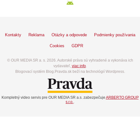
Kontakty
Reklama
Otázky a odpovede
Podmienky používania
Cookies
GDPR
© OUR MEDIA SR a. s. 2026. Autorské práva sú vyhradené a vykonáva ich
vydavateľ,
viac info
.
Blogovací systém Blog.Pravda.sk beží na technológií Wordpress.
Kompletný video servis pre OUR MEDIA SR a.s. zabezpečuje
ARBERTO GROUP
s.r.o.
.