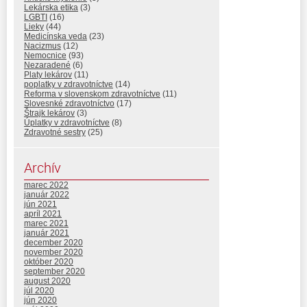
Lekárska etika
(3)
LGBTI
(16)
Lieky
(44)
Medicínska veda
(23)
Nacizmus
(12)
Nemocnice
(93)
Nezaradené
(6)
Platy lekárov
(11)
poplatky v zdravotníctve
(14)
Reforma v slovenskom zdravotníctve
(11)
Slovesnké zdravotníctvo
(17)
Štrajk lekárov
(3)
Úplatky v zdravotníctve
(8)
Zdravotné sestry
(25)
Archív
marec 2022
január 2022
jún 2021
apríl 2021
marec 2021
január 2021
december 2020
november 2020
október 2020
september 2020
august 2020
júl 2020
jún 2020