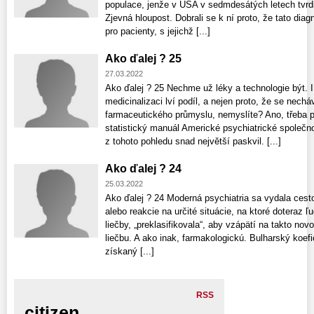
populace, jenže v USA v sedmdesátých letech tvrdil
Zjevná hloupost. Dobrali se k ní proto, že tato di
pro pacienty, s jejichž [...]
Ako ďalej ? 25
27.03.2022
Ako ďalej ? 25 Nechme už léky a technologie být. I
medicinalizaci lví podíl, a nejen proto, že se necháv
farmaceutického průmyslu, nemyslíte? Ano, třeba 
statistický manuál Americké psychiatrické společno
z tohoto pohledu snad největší paskvil. [...]
Ako ďalej ? 24
25.03.2022
Ako ďalej ? 24 Moderná psychiatria sa vydala cesto
alebo reakcie na určité situácie, na ktoré doteraz ľ
liečby, „preklasifikovala“, aby vzápätí na takto no
liečbu. A ako inak, farmakologickú. Bulharský koefic
získaný [...]
RSS
citizen