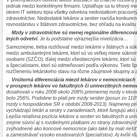
jednak medzi konkrétnymi firmami. Uplatňuje sa tu trhový 
okrem IT sektoru trpia všetky odvetvia nedostatkom pracovnýc
zdravotníctve. Nedostatok lekárov a sestier narúša konkuren
rovnostárstvu v štátnom zdravotníctve, bez ohľadu na kvalitu
Mzdy v zdravotníctve sú menej regionálne diferencov
…
iných odvetví
. Je tu podstatne výraznejšia nivelizácia…
Samozrejme, treba rozlišovať medzi lekármi v štátnych a s
medzi ambulantnými lekármi, ktorí sú vo veľkej miere súkr
osobami (SZČO), ďalej medzi všeobecnými lekármi, ktorí sú
a špecialistami, ktorí sú odmeňovaní podľa výkonov. Tieto š
rozčleneniu lekárskeho stavu na rôzne záujmové skupiny a a
Vnútorná diferenciácia miezd lekárov v nemocniciach
…
v prospech lekárov vo fakultných či univerzitných nemo
dosahovali v roku 2008 okolo 208% priemernej mzdy v ekono
bolo 256%. Podobne to platí pre mzdy sestier (posun zo 11
mzdy v hospodárstve SR v období 2008-2013). Najmenej pri
vychádzajú lekári a sestry v zariadeniach, ktoré fungujú ako
Lepšia relatívna pozícia lekárov a sestier vo fakultných a u
zrejme súvisí aj s rozdielnymi platbami zo strany zdravotných
zvýhodnené ako koncové nemocnice (ako také by mali riešiť
a zamestnávať vysoko erudovaných špecialistov). Aj kvôli 