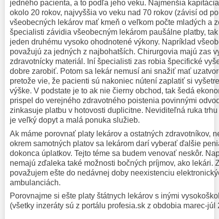
jedného pacienta, a to podľa jeho veku. Najmenšia kapitácia
okolo 20 rokov, najvyššia vo veku nad 70 rokov (závisí od po
všeobecných lekárov mať kmeň o veľkom počte mladých a zd
špecialisti závidia všeobecným lekárom paušálne platby, tak j
jeden druhému vysoko ohodnotené výkony. Napríklad všeobe
považujú za jedných z najbohatších. Chirurgovia majú zas v
zdravotnícky materiál. Iní špecialisti zas robia špecifické vyš
dobre zarobiť. Potom sa lekár nemusí ani snažiť mať uzatvo
pretože vie, že pacienti sú nakoniec nútení zaplatiť si vyšetre
výške. V podstate je to ak nie čierny obchod, tak šedá ekono
prispel do verejného zdravotného poistenia povinnými odvod
zinkasuje platbu v hotovosti duplicitne. Neviditeľná ruka trhu
je veľký dopyt a malá ponuka služieb.
Ak máme porovnať platy lekárov a ostatných zdravotníkov, 
okrem samotných platov sa lekárom darí vyberať ďalšie peni
dokonca úplatkov. Tejto téme sa budem venovať neskôr. Napr
nemajú zďaleka také možnosti bočných príjmov, ako lekári.
považujem ešte do nedávnej doby neexistenciu elektronický
ambulanciách.
Porovnajme si ešte platy štátnych lekárov s inými vysokošk
(všetky inzeráty sú z portálu profesia.sk z obdobia marec-júl