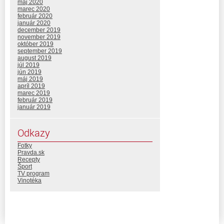
máj 2020
marec 2020
február 2020
január 2020
december 2019
november 2019
október 2019
september 2019
august 2019
júl 2019
jún 2019
máj 2019
apríl 2019
marec 2019
február 2019
január 2019
Odkazy
Fotky
Pravda.sk
Recepty
Šport
TV program
Vinotéka