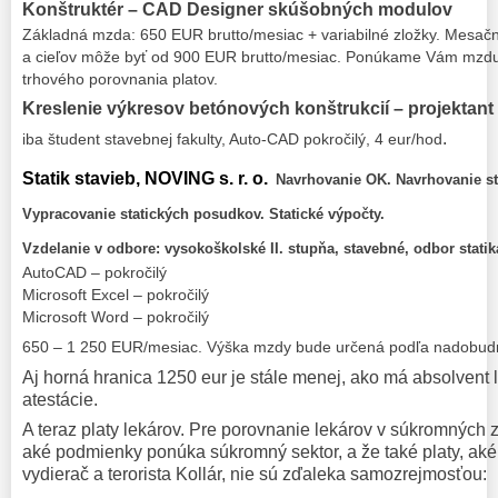
Konštruktér – CAD Designer skúšobných modulov
Základná mzda: 650 EUR brutto/mesiac + variabilné zložky. Mesačná
a cieľov môže byť od 900 EUR brutto/mesiac. Ponúkame Vám mzdu 
trhového porovnania platov.
Kreslenie výkresov betónových konštrukcií – projektant
.
iba študent stavebnej fakulty, Auto-CAD pokročilý, 4 eur/hod
Statik stavieb, NOVING s. r. o.
Navrhovanie OK. Navrhovanie st
Vypracovanie statických posudkov. Statické výpočty.
Vzdelanie v odbore: vysokoškolské II. stupňa, stavebné, odbor statik
AutoCAD – pokročilý
Microsoft Excel – pokročilý
Microsoft Word – pokročilý
650 – 1 250 EUR/mesiac. Výška mzdy bude určená podľa nadobudn
Aj horná hranica 1250 eur je stále menej, ako má absolvent l
atestácie.
A teraz platy lekárov. Pre porovnanie lekárov v súkromných z
aké podmienky ponúka súkromný sektor, a že také platy, aké
vydierač a terorista Kollár, nie sú zďaleka samozrejmosťou: