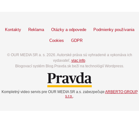
Kontakty
Reklama
Otázky a odpovede
Podmienky používania
Cookies
GDPR
© OUR MEDIA SR a. s. 2026. Autorské práva sú vyhradené a vykonáva ich
vydavateľ,
viac info
.
Blogovací systém Blog.Pravda.sk beží na technológií Wordpress.
Kompletný video servis pre OUR MEDIA SR a.s. zabezpečuje
ARBERTO GROUP
s.r.o.
.