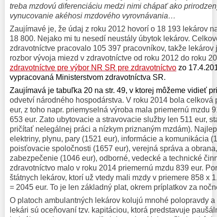
treba mzdovú diferenciáciu medzi nimi chápať ako prirodzený
vynucovanie akéhosi mzdového vyrovnávania…
Zaujímavé je, že údaj z roku 2012 hovorí o 18 193 lekárov n
18 800. Nejako mi tu nesedí neustály úbytok lekárov. Celkov
zdravotníctve pracovalo 105 397 pracovníkov, takže lekárov
rozbor vývoja miezd v zdravotníctve od roku 2012 do roku 
zdravotníctve pre výbor NR SR pre zdravotníctvo
zo 17.4.201
vypracovaná Ministerstvom zdravotníctva SR.
Zaujímavá je tabuľka 20 na str. 49, v ktorej môžeme vidieť 
odvetví národného hospodárstva. V roku 2014 bola celková
eur, z toho napr. priemyselná výroba mala priemernú mzdu 
653 eur. Zato ubytovacie a stravovacie služby len 511 eur, st
pričítať nelegálnej práci a nízkym priznaným mzdám). Najlep
elektriny, plynu, pary (1521 eur), informácie a komunikácia (
poisťovacie spoločnosti (1657 eur), verejná správa a obrana,
zabezpečenie (1046 eur), odborné, vedecké a technické činn
zdravotníctvo malo v roku 2014 priemernú mzdu 839 eur. Por
štátnych lekárov, ktorí už vtedy mali mzdy v priemere 858 x 
= 2045 eur. To je len základný plat, okrem príplatkov za noč
O platoch ambulantných lekárov kolujú mnohé polopravdy a
lekári sú oceňovaní tzv. kapitáciou, ktorá predstavuje pauš