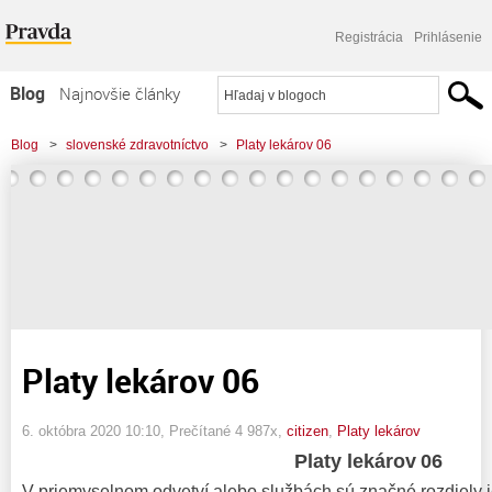
Registrácia
Prihlásenie
Blog
Najnovšie články
Najčítanejšie články
Blog
>
slovenské zdravotníctvo
>
Platy lekárov 06
Najkomentovanejšie články
Zoznam blogov
Komerčné blogy
Platy lekárov 06
6. októbra 2020 10:10
, Prečítané 4 987x,
citizen
,
Platy lekárov
Platy lekárov
06
V priemyselnom odvetví alebo službách sú značné rozdiely 