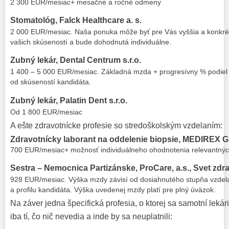
2 300 EUR/mesiac+ mesačné a ročné odmeny
Stomatológ, Falck Healthcare a. s.
2 000 EUR/mesiac. Naša ponuka môže byť pre Vás vyššia a konkrét
vašich skúseností a bude dohodnutá individuálne.
Zubný lekár, Dental Centrum s.r.o.
1 400 – 5 000 EUR/mesiac. Základná mzda + progresívny % podiel 
od skúseností kandidáta.
Zubný lekár, Palatin Dent s.r.o.
Od 1 800 EUR/mesiac
A ešte zdravotnícke profesie so stredoškolským vzdelaním:
Zdravotnícky laborant na oddelenie biopsie, MEDIREX
700 EUR/mesiac+ možnosť individuálneho ohodnotenia relevantnýc
Sestra – Nemocnica Partizánske, ProCare, a.s., Svet zdrav
928 EUR/mesiac. Výška mzdy závisí od dosiahnutého stupňa vzdelan
a profilu kandidáta. Výška uvedenej mzdy platí pre plný úväzok.
Na záver jedna špecifická profesia, o ktorej sa samotní lekár
iba tí, čo nič nevedia a inde by sa neuplatnili: