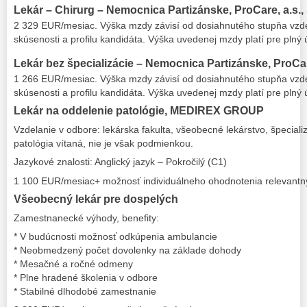
Lekár – Chirurg – Nemocnica Partizánske, ProCare, a.s., S
2 329 EUR/mesiac.
Výška mzdy závisí od dosiahnutého stupňa vzdel
skúsenosti a profilu kandidáta. Výška uvedenej mzdy platí pre plný
Lekár bez špecializácie – Nemocnica Partizánske, ProCare,
1 266 EUR/mesiac.
Výška mzdy závisí od dosiahnutého stupňa vzdel
skúsenosti a profilu kandidáta. Výška uvedenej mzdy platí pre plný
Lekár na oddelenie patológie, MEDIREX GROUP
Vzdelanie v odbore: lekárska fakulta, všeobecné lekárstvo, špecial
patológia vítaná, nie je však podmienkou.
Jazykové znalosti: Anglický jazyk – Pokročilý (C1)
1 100 EUR/mesiac+ možnosť individuálneho ohodnotenia relevantn
Všeobecný lekár pre dospelých
Zamestnanecké výhody, benefity:
* V budúcnosti možnosť odkúpenia ambulancie
* Neobmedzený počet dovolenky na základe dohody
* Mesačné a ročné odmeny
* Plne hradené školenia v odbore
* Stabilné dlhodobé zamestnanie