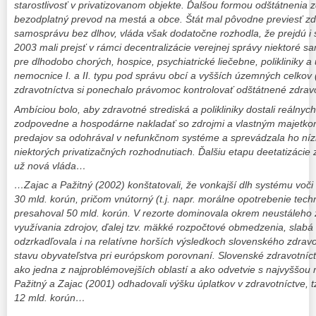
starostlivosť v privatizovanom objekte. Ďalšou formou odštátnenia z
bezodplatný prevod na mestá a obce. Štát mal pôvodne previesť zd
samosprávu bez dlhov, vláda však dodatočne rozhodla, že prejdú i
2003 mali prejsť v rámci decentralizácie verejnej správy niektoré 
pre dlhodobo chorých, hospice, psychiatrické liečebne, polikliniky a
nemocnice I. a II. typu pod správu obcí a vyšších územných celkov
zdravotníctva si ponechalo právomoc kontrolovať odštátnené zdravo
Ambíciou bolo, aby zdravotné strediská a polikliniky dostali reálnych
zodpovedne a hospodárne nakladať so zdrojmi a vlastným majetko
predajov sa odohrával v nefunkčnom systéme a sprevádzala ho nízk
niektorých privatizačných rozhodnutiach. Ďalšiu etapu deetatizácie 
už nová vláda…
…Zajac a Pažitný (2002) konštatovali, že vonkajší dlh systému vo
30 mld. korún, pričom vnútorný (t.j. napr. morálne opotrebenie tech
presahoval 50 mld. korún. V rezorte dominovala okrem neustáleho z
využívania zdrojov, ďalej tzv. mäkké rozpočtové obmedzenia, slabá
odzrkadľovala i na relatívne horších výsledkoch slovenského zdravo
stavu obyvateľstva pri európskom porovnaní
. Slovenské zdravotníc
ako jedna z najproblémovejších oblastí a ako odvetvie s najvyššou 
Pažitný a Zajac (2001) odhadovali výšku úplatkov v zdravotníctve, t
12 mld. korún…