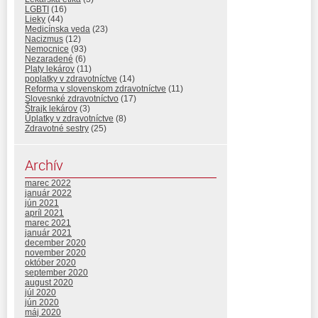
LGBTI
(16)
Lieky
(44)
Medicínska veda
(23)
Nacizmus
(12)
Nemocnice
(93)
Nezaradené
(6)
Platy lekárov
(11)
poplatky v zdravotníctve
(14)
Reforma v slovenskom zdravotníctve
(11)
Slovesnké zdravotníctvo
(17)
Štrajk lekárov
(3)
Úplatky v zdravotníctve
(8)
Zdravotné sestry
(25)
Archív
marec 2022
január 2022
jún 2021
apríl 2021
marec 2021
január 2021
december 2020
november 2020
október 2020
september 2020
august 2020
júl 2020
jún 2020
máj 2020