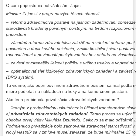
Otcom pripoistenia bol však sám Zajac:
Minister Zajac si v programových tézach stanovil:
– reformu zdravotníctva postaviť na jasnom zadefinovaní obmedze
starostlivosti hradenej povinným poistným, na tvrdom rozpočtov
pripoistení
– zásadnú reformu zdravotníctva založiť na rozdelení doteraz pos
povinného a doplnkového poistenia, vzniku flexibilnej siete postaven
rovnosti šancí a povinností poskytovateľov bez ohľadu na vlastníc
– zaviesť otvorenejšiu liekovú politiku s určitou trvalou a vopred 
– optimalizovať sieť lôžkových zdravotníckych zariadení a zaviesť 
(DRG systém).
Tu vidíme, ako popri povinnom zdravotnom poistení sa mal podľa n
miere podieľať na nákladoch na lieky a na komerčnom poistení.
Ako teda prebiehala privatizácia zdravotníckych zariadení?
…Jedným z predpokladov uskutočnenia účinnej transformácie slove
aj
privatizácia
zdravotníckych
zariadení
. Tento proces sa urýchl
obdobia prvej vlády Mikuláša Dzurindu. Celkovo sa malo odštátniť 
Podmienkou privatizácie bolo zachovanie zdravotnej starostlivosti 
Nový vlastník sa v zmluve musel zaviazať, že bude minimálne 15 r