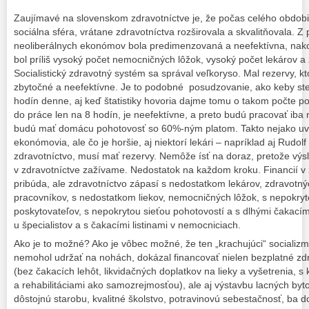
Zaujímavé na slovenskom zdravotníctve je, že počas celého obdobi
sociálna sféra, vrátane zdravotníctva rozširovala a skvalitňovala. 
neoliberálnych ekonómov bola predimenzovaná a neefektívna, nako
bol príliš vysoký počet nemocničných lôžok, vysoký počet lekárov a 
Socialistický zdravotný systém sa správal veľkoryso. Mal rezervy, k
zbytočné a neefektívne. Je to podobné posudzovanie, ako keby ste tv
hodín denne, aj keď štatistiky hovoria dajme tomu o takom počte pož
do práce len na 8 hodín, je neefektívne, a preto budú pracovať ib
budú mať domácu pohotovosť so 60%-ným platom. Takto nejako uva
ekonómovia, ale čo je horšie, aj niektorí lekári – napríklad aj Rudol
zdravotníctvo, musí mať rezervy. Nemôže ísť na doraz, pretože výs
v zdravotníctve zažívame. Nedostatok na každom kroku. Financií v
pribúda, ale zdravotníctvo zápasí s nedostatkom lekárov, zdravotný
pracovníkov, s nedostatkom liekov, nemocničných lôžok, s nepokry
poskytovateľov, s nepokrytou sieťou pohotovostí a s dlhými čakacím
u špecialistov a s čakacími listinami v nemocniciach.
Ako je to možné? Ako je vôbec možné, že ten „krachujúci“ socializmu
nemohol udržať na nohách, dokázal financovať nielen bezplatné zdr
(bez čakacích lehôt, likvidačných doplatkov na lieky a vyšetrenia, s
a rehabilitáciami ako samozrejmosťou), ale aj výstavbu lacných byt
dôstojnú starobu, kvalitné školstvo, potravinovú sebestačnosť, ba