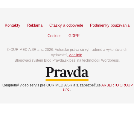
Kontakty
Reklama
Otázky a odpovede
Podmienky používania
Cookies
GDPR
© OUR MEDIA SR a. s. 2026. Autorské práva sú vyhradené a vykonáva ich
vydavateľ,
viac info
.
Blogovací systém Blog.Pravda.sk beží na technológií Wordpress.
Kompletný video servis pre OUR MEDIA SR a.s. zabezpečuje
ARBERTO GROUP
s.r.o.
.