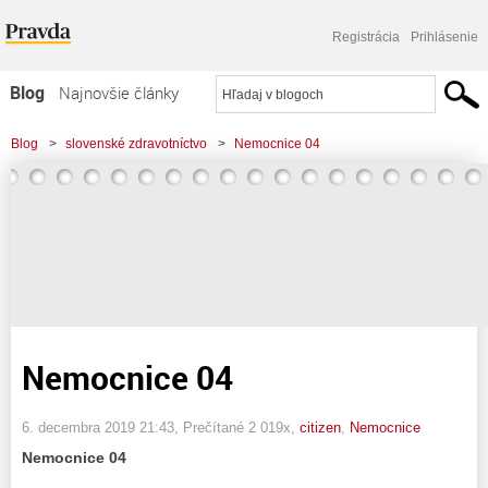
Registrácia
Prihlásenie
Blog
Najnovšie články
Najčítanejšie články
Blog
>
slovenské zdravotníctvo
>
Nemocnice 04
Najkomentovanejšie články
Zoznam blogov
Komerčné blogy
Nemocnice 04
6. decembra 2019 21:43
, Prečítané 2 019x,
citizen
,
Nemocnice
Nemocnice 04