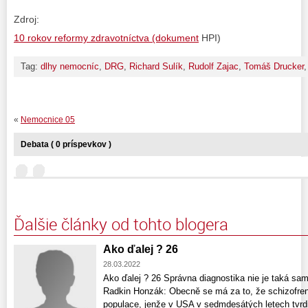
Zdroj:
10 rokov reformy zdravotníctva (dokument
HPI)
Tag:
dlhy nemocníc
,
DRG
,
Richard Sulík
,
Rudolf Zajac
,
Tomáš Drucker
«
Nemocnice 05
Debata ( 0 príspevkov )
Ďalšie články od tohto blogera
Ako ďalej ? 26
28.03.2022
Ako ďalej ? 26 Správna diagnostika nie je taká sa
Radkin Honzák: Obecně se má za to, že schizofren
populace, jenže v USA v sedmdesátých letech tvrdil