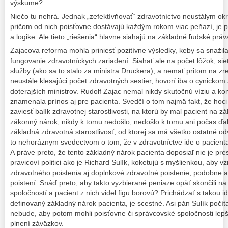
výskume?
Niečo tu nehrá. Jednak „zefektívňovať“ zdravotníctvo neustálym o
pričom od nich poisťovne dostávajú každým rokom viac peňazí, je 
a logike. Ale tieto „riešenia“ hlavne siahajú na základné ľudské práv
Zajacova reforma mohla priniesť pozitívne výsledky, keby sa snažil
fungovanie zdravotníckych zariadení. Siahať ale na počet lôžok, si
služby (ako sa to stalo za ministra Druckera), a nemať pritom na zre
neustále klesajúci počet zdravotných sestier, hovorí iba o cynickom
doterajších ministrov. Rudolf Zajac nemal nikdy skutočnú víziu a ko
znamenala prínos aj pre pacienta. Svedčí o tom najmä fakt, že hoci 
zaviesť balík zdravotnej starostlivosti, na ktorú by mal pacient na 
zákonný nárok, nikdy k tomu nedošlo; nedošlo k tomu ani počas ďalší
základná zdravotná starostlivosť, od ktorej sa má všetko ostatné odv
to nehoráznym svedectvom o tom, že v zdravotníctve ide o pacient
A práve preto, že tento základný nárok pacienta doposiaľ nie je pr
pravicoví politici ako je Richard Sulík, koketujú s myšlienkou, aby 
zdravotného poistenia aj doplnkové zdravotné poistenie, podobne 
poistení. Snáď preto, aby takto vyzbierané peniaze opäť skončili n
spoločností a pacient z nich videl figu borovú? Prichádzať s takou id
definovaný základný nárok pacienta, je scestné. Asi pán Sulík počít
nebude, aby potom mohli poisťovne či správcovské spoločnosti lepši
plnení záväzkov.