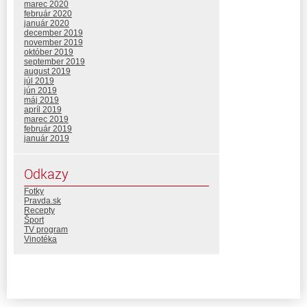
marec 2020
február 2020
január 2020
december 2019
november 2019
október 2019
september 2019
august 2019
júl 2019
jún 2019
máj 2019
apríl 2019
marec 2019
február 2019
január 2019
Odkazy
Fotky
Pravda.sk
Recepty
Šport
TV program
Vinotéka