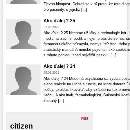
Zjevná hloupost. Dobrali se k ní proto, že tato di
pro pacienty, s jejichž [...]
Ako ďalej ? 25
27.03.2022
Ako ďalej ? 25 Nechme už léky a technologie být. I
medicinalizaci lví podíl, a nejen proto, že se necháv
farmaceutického průmyslu, nemyslíte? Ano, třeba 
statistický manuál Americké psychiatrické společno
z tohoto pohledu snad největší paskvil. [...]
Ako ďalej ? 24
25.03.2022
Ako ďalej ? 24 Moderná psychiatria sa vydala cesto
alebo reakcie na určité situácie, na ktoré doteraz ľ
liečby, „preklasifikovala“, aby vzápätí na takto no
liečbu. A ako inak, farmakologickú. Bulharský koefic
získaný [...]
RSS
citizen