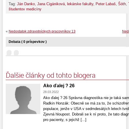
Tag:
Ján Danko
,
Jana Cigániková
,
lekárske fakulty
,
Peter Labaš
,
Šóth
,
študentov medicíny
«
Nedostatok zdravotníckych pracovníkov 13
Nedo
Debata ( 0 príspevkov )
Ďalšie články od tohto blogera
Ako ďalej ? 26
28.03.2022
Ako ďalej ? 26 Správna diagnostika nie je taká sa
Radkin Honzák: Obecně se má za to, že schizofren
populace, jenže v USA v sedmdesátých letech tvrdil
Zjevná hloupost. Dobrali se k ní proto, že tato di
pro pacienty, s jejichž [...]