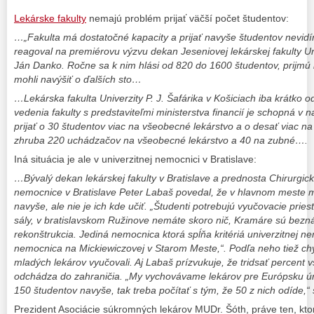
Lekárske fakulty
nemajú problém prijať väčší počet študentov:
…„Fakulta má dostatočné kapacity a prijať navyše študentov nevid
reagoval na premiérovu výzvu dekan Jeseniovej lekárskej fakulty 
Ján Danko. Ročne sa k nim hlási od 820 do 1600 študentov, prijmú 
mohli navýšiť o ďalších sto…
…Lekárska fakulta Univerzity P. J. Šafárika v Košiciach iba krátko 
vedenia fakulty s predstaviteľmi ministerstva financií je schopná 
prijať o 30 študentov viac na všeobecné lekárstvo a o desať viac na
zhruba 220 uchádzačov na všeobecné lekárstvo a 40 na zubné….
Iná situácia je ale v univerzitnej nemocnici v Bratislave:
…Bývalý dekan lekárskej fakulty v Bratislave a prednosta Chirurgicke
nemocnice v Bratislave Peter Labaš povedal, že v hlavnom meste mô
navyše, ale nie je ich kde učiť. „Študenti potrebujú vyučovacie prie
sály, v bratislavskom Ružinove nemáte skoro nič, Kramáre sú bez
rekonštrukcia. Jediná nemocnica ktorá spĺňa kritériá univerzitnej nem
nemocnica na Mickiewiczovej v Starom Meste,“. Podľa neho tiež chýb
mladých lekárov vyučovali. Aj Labaš prízvukuje, že tridsať percent
odchádza do zahraničia. „My vychovávame lekárov pre Európsku ú
150 študentov navyše, tak treba počítať s tým, že 50 z nich odíde,
Prezident Asociácie súkromných lekárov MUDr. Šóth, práve ten, kto