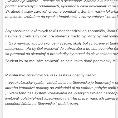
„Dôvodov je viacero – delenie sa o skúsenosti, vykrytie aktuálnej pe
poddimenzovaných oddeleniach, výpomoc v čase dovoleniek či na š
Skrátené úväzky zároveň chceme ponúkať aj ženám, našim lekárka
dovolenke vzhľadom na vysokú feminizáciu v zdravotníctve,“ hovor
Aby absolventi lekárskych fakúlt neodchádzali do zahraničia, Jana 
navrhla tzv. virtuálny účet pre študenta medicíny, ktorý by mal hod
…SaS navrhla, aby po skončení vysokej školy bol vytvorený virtuáln
absolventa. „Ak by šiel pracovať do zahraničia a do stanoveného čas
sa premenil na skutočný a prostriedky by musel do slovenského roz
Študent by sa mal sám zaviazať, že splní takto dané podmienky štú
Ministerstvo zdravotníctva však zastáva opačný názor:
…vysokoškolský systém vzdelávania na Slovensku je budovaný v s
ktorého jednotlivé princípy sa zakladajú aj na voľnom pohybe osôb 
„Okrem toho náš systém vzdelávania na vysokých školách nepredpok
limitovali uplatniteľnosť absolventov na trhu práce, napr. ich zavia
skončení štúdia na Slovensku,“ dodal rezort…