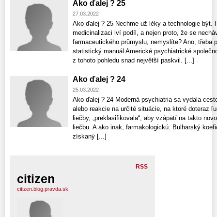
Ako ďalej ? 25
27.03.2022
Ako ďalej ? 25 Nechme už léky a technologie být. I
medicinalizaci lví podíl, a nejen proto, že se necháv
farmaceutického průmyslu, nemyslíte? Ano, třeba 
statistický manuál Americké psychiatrické společno
z tohoto pohledu snad největší paskvil. [...]
Ako ďalej ? 24
25.03.2022
Ako ďalej ? 24 Moderná psychiatria sa vydala cesto
alebo reakcie na určité situácie, na ktoré doteraz ľ
liečby, „preklasifikovala“, aby vzápätí na takto no
liečbu. A ako inak, farmakologickú. Bulharský koefic
získaný [...]
RSS
citizen
citizen.blog.pravda.sk