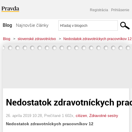
Registrácia
Prihlásenie
Blog
Najnovšie články
Najčítanejšie články
Blog
>
slovenské zdravotníctvo
>
Nedostatok zdravotníckych pracovníkov 12
Najkomentovanejšie články
Zoznam blogov
Komerčné blogy
Nedostatok zdravotníckych pra
26. apríla 2019 10:28
, Prečítané 1 602x,
citizen
,
Zdravotné sestry
Nedostatok zdravotníckych pracovníkov 12