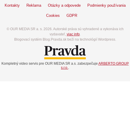
Kontakty
Reklama
Otázky a odpovede
Podmienky používania
Cookies
GDPR
© OUR MEDIA SR a. s. 2026. Autorské práva sú vyhradené a vykonáva ich
vydavateľ,
viac info
.
Blogovací systém Blog.Pravda.sk beží na technológií Wordpress.
Kompletný video servis pre OUR MEDIA SR a.s. zabezpečuje
ARBERTO GROUP
s.r.o.
.