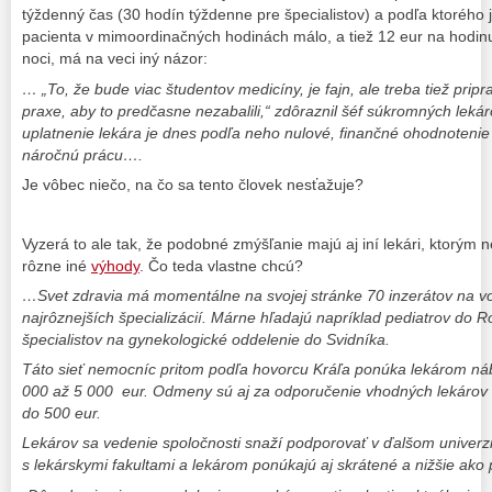
týždenný čas (30 hodín týždenne pre špecialistov) a podľa ktorého 
pacienta v mimoordinačných hodinách málo, a tiež 12 eur na hodinu
noci, má na veci iný názor:
… „To, že bude viac študentov medicíny, je fajn, ale treba tiež prip
praxe, aby to predčasne nezabalili,“ zdôraznil šéf súkromných leká
uplatnenie lekára je dnes podľa neho nulové, finančné ohodnotenie j
náročnú prácu….
Je vôbec niečo, na čo sa tento človek nesťažuje?
Vyzerá to ale tak, že podobné zmýšľanie majú aj iní lekári, ktorým n
rôzne iné
výhody
. Čo teda vlastne chcú?
…Svet zdravia má momentálne na svojej stránke 70 inzerátov na vo
najrôznejších špecializácií. Márne hľadajú napríklad pediatrov do R
špecialistov na gynekologické oddelenie do Svidníka.
Táto sieť nemocníc pritom podľa hovorcu Kráľa ponúka lekárom ná
000 až 5 000 eur. Odmeny sú aj za odporučenie vhodných lekárov na
do 500 eur.
Lekárov sa vedenie spoločnosti snaží podporovať v ďalšom univerz
s lekárskymi fakultami a lekárom ponúkajú aj skrátené a nižšie ako