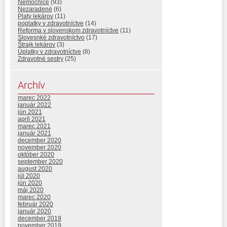
Nemocnice
(93)
Nezaradené
(6)
Platy lekárov
(11)
poplatky v zdravotníctve
(14)
Reforma v slovenskom zdravotníctve
(11)
Slovesnké zdravotníctvo
(17)
Štrajk lekárov
(3)
Úplatky v zdravotníctve
(8)
Zdravotné sestry
(25)
Archív
marec 2022
január 2022
jún 2021
apríl 2021
marec 2021
január 2021
december 2020
november 2020
október 2020
september 2020
august 2020
júl 2020
jún 2020
máj 2020
marec 2020
február 2020
január 2020
december 2019
november 2019