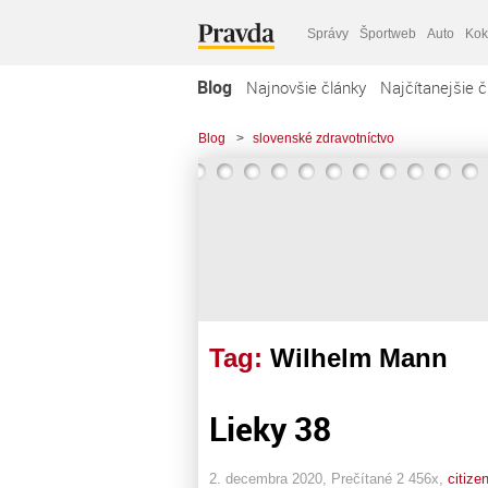
Správy
Športweb
Auto
Kok
Blog
Najnovšie články
Najčítanejšie č
Blog
>
slovenské zdravotníctvo
Tag:
Wilhelm Mann
Lieky 38
2. decembra 2020, Prečítané 2 456x,
citize