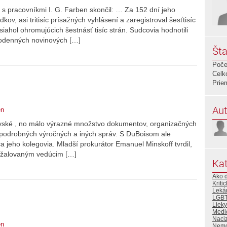
s pracovníkmi I. G. Farben skončil: … Za 152 dní jeho
kov, asi tritisíc prísažných vyhlásení a zaregistroval šesťtisíc
hol ohromujúcich šestnásť tisíc strán. Sudcovia hodnotili
dodenných novinových […]
Šta
Poče
Celk
Prie
Aut
en
ovské , no málo výrazné množstvo dokumentov, organizačných
 podrobných výročných a iných správ. S DuBoisom ale
 jeho kolegovia. Mladší prokurátor Emanuel Minskoff tvrdil,
bžalovaným vedúcim […]
Kat
Ako ď
Kriti
Lekár
LGBT
Lieky
Medi
Naci
en
Nemo