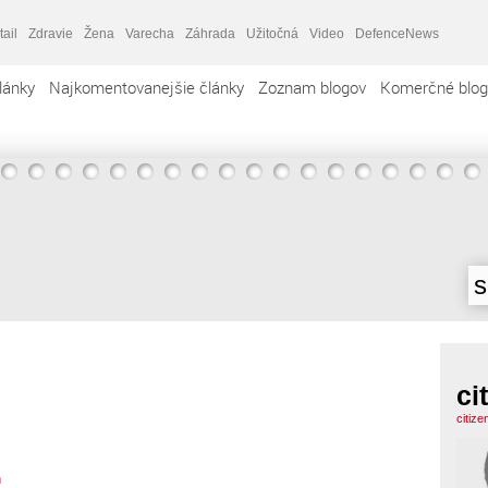
tail
Zdravie
Žena
Varecha
Záhrada
Užitočná
Video
DefenceNews
lánky
Najkomentovanejšie články
Zoznam blogov
Komerčné blog
s
ci
citize
n