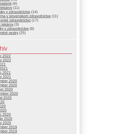
radené
(6)
 lekárov
(11)
tky v zdravotníctve
(14)
rma v slovenskom zdravotníctve
(11)
snké zdravotníctvo
(17)
k lekárov
(3)
ky v zdravotníctve
(8)
otné sestry
(25)
hív
c 2022
ár 2022
2021
 2021
c 2021
ár 2021
mber 2020
mber 2020
ber 2020
ember 2020
st 2020
020
2020
2020
c 2020
uár 2020
ár 2020
mber 2019
mber 2019