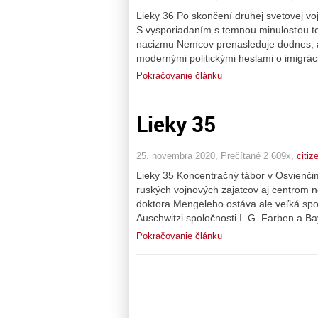
Lieky 36 Po skončení druhej svetovej v
S vysporiadaním s temnou minulosťou to
nacizmu Nemcov prenasleduje dodnes, ako
modernými politickými heslami o imigrác
Pokračovanie článku
Lieky 35
25. novembra 2020, Prečítané 2 609x,
citiz
Lieky 35 Koncentračný tábor v Osvienči
ruských vojnových zajatcov aj centrom 
doktora Mengeleho ostáva ale veľká spo
Auschwitzi spoločnosti I. G. Farben a Bay
Pokračovanie článku