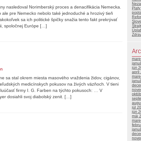
Neza
ojny nasledoval Norimberský proces a denacifikácia Nemecka.
Platy
popla
 ale pre Nemecko nebolo také jednoduché a hrozivý tieň
Refo
koľvek sa ich politické špičky snažia tento fakt prekrývať
Slove
ii, spoločnej Európe […]
Štraj
Úplat
Zdrav
Arc
mare
janu
jún 
en
apríl
mare
me sa stal okrem miesta masového vraždenia židov, cigánov,
janu
neľudských medicínskych pokusov na živých väzňoch. V tieni
dece
nove
luúčasť firmy I. G. Farben na týchto pokusoch: … V
októ
er dosiahli svoj diabolský zenit. […]
sept
augu
júl 2
jún 
máj 
mare
febr
janu
dece
nove