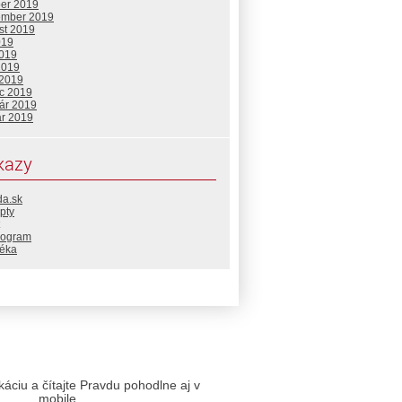
ber 2019
ember 2019
st 2019
019
2019
2019
 2019
c 2019
uár 2019
ár 2019
kazy
da.sk
pty
rogram
téka
likáciu a čítajte Pravdu pohodlne aj v
mobile