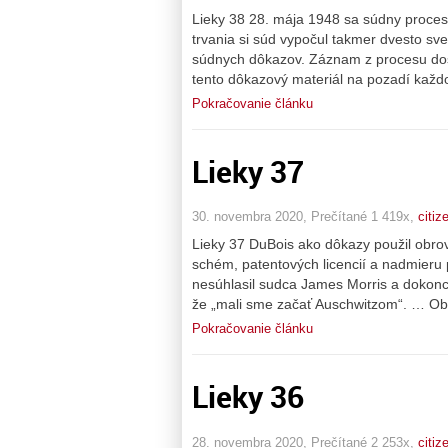
Lieky 38 28. mája 1948 sa súdny proces 
trvania si súd vypočul takmer dvesto sved
súdnych dôkazov. Záznam z procesu dosia
tento dôkazový materiál na pozadí kaž
Pokračovanie článku
Lieky 37
30. novembra 2020, Prečítané 1 419x,
citiz
Lieky 37 DuBois ako dôkazy použil obr
schém, patentových licencií a nadmieru
nesúhlasil sudca James Morris a dokonca
že „mali sme začať Auschwitzom“. … O
Pokračovanie článku
Lieky 36
28. novembra 2020, Prečítané 2 253x,
citiz