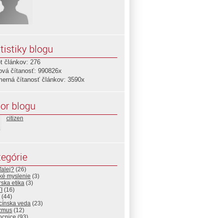
tistiky blogu
t článkov: 276
ová čítanosť: 990826x
merná čítanosť článkov: 3590x
or blogu
citizen
egórie
alej?
(26)
cké myslenie
(3)
ska etika
(3)
I
(16)
(44)
cínska veda
(23)
zmus
(12)
cnice
(93)