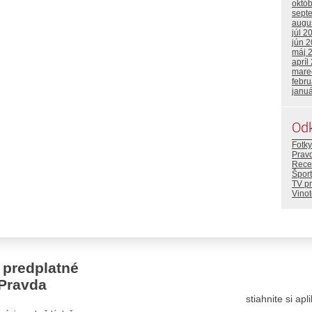
októ
sept
augu
júl 2
jún 
máj 
apríl
mare
febr
janu
Od
Fotky
Prav
Rece
Šport
TV p
Vino
 predplatné
Pravda
stiahnite si ap