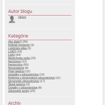
Autor blogu
citizen
Kategórie
Ako ďalej?
(26)
Kritické myslenie
(3)
Lekárska etika
(3)
LGBTI
(16)
Lieky
(44)
Medicínska veda
(23)
Nacizmus
(12)
Nemocnice
(93)
Nezaradené
(6)
Platy lekárov
(11)
poplatky v zdravotníctve
(14)
Reforma v slovenskom zdravotníctve
(11)
Slovesnké zdravotníctvo
(17)
Štrajk lekárov
(3)
Úplatky v zdravotníctve
(8)
Zdravotné sestry
(25)
Archív