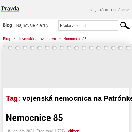
Registrácia
Prihlásenie
Blog
Najnovšie články
Najčítanejšie články
Blog
>
slovenské zdravotníctvo
>
Nemocnice 85
Najkomentovanejšie články
Zoznam blogov
Komerčné blogy
Tag:
vojenská nemocnica na Patrónk
Nemocnice 85
18. januára 2021, Prečítané 1 727x,
citizen