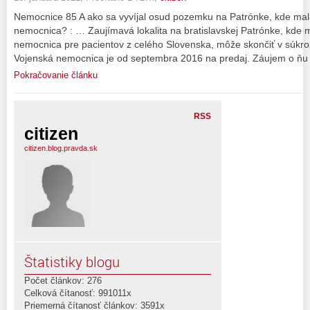
Nemocnice 85 A ako sa vyvíjal osud pozemku na Patrónke, kde mala
nemocnica? : … Zaujímavá lokalita na bratislavskej Patrónke, kde m
nemocnica pre pacientov z celého Slovenska, môže skončiť v súkr
Vojenská nemocnica je od septembra 2016 na predaj. Záujem o ňu u
Pokračovanie článku
RSS
citizen
citizen.blog.pravda.sk
Štatistiky blogu
Počet článkov: 276
Celková čítanosť: 991011x
Priemerná čítanosť článkov: 3591x