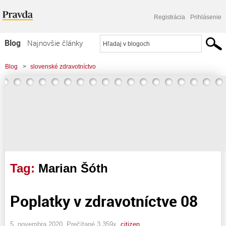
Registrácia
Prihlásenie
Blog
Najnovšie články
Najčítanejšie články
Blog
>
slovenské zdravotníctvo
Najkomentovanejšie články
Zoznam blogov
Komerčné blogy
Tag:
Marian Šóth
Poplatky v zdravotníctve 08
5. novembra 2020, Prečítané 3 359x,
citizen