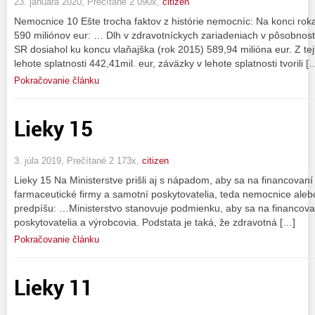
23. januára 2020, Prečítané 2 090x,
citizen
Nemocnice 10 Ešte trocha faktov z histórie nemocníc: Na konci rok
590 miliónov eur: … Dlh v zdravotníckych zariadeniach v pôsobnosti
SR dosiahol ku koncu vlaňajška (rok 2015) 589,94 milióna eur. Z te
lehote splatnosti 442,41mil. eur, záväzky v lehote splatnosti tvorili [
Pokračovanie článku
Lieky 15
3. júla 2019, Prečítané 2 173x,
citizen
Lieky 15 Na Ministerstve prišli aj s nápadom, aby sa na financovaní 
farmaceutické firmy a samotní poskytovatelia, teda nemocnice alebo 
predpíšu: …Ministerstvo stanovuje podmienku, aby sa na financovaní
poskytovatelia a výrobcovia. Podstata je taká, že zdravotná […]
Pokračovanie článku
Lieky 11