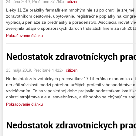
24. júna 2019, Prečítané 87 750x,
citizen
Lieky 11 Že praktiky farmafiriem mnohým nie sú po chuti, je zrejmé
zdravotníkom cestovné, ubytovanie, registračné poplatky na kong
vyplácajú peniaze za prednášky a poradenstvo. Asociácia inovatív
zverejnila údaje o sponzorských daroch tridsiatich firiem za rok 201
Pokračovanie článku
Nedostatok zdravotníckych pra
23. mája 2019, Prečítané 4 412x,
citizen
Nedostatok zdravotníckych pracovníkov 17 Liberálna ekonomika a
neriešil súvislosti medzi potrebou určitých profesií v hospodárstv
vzdelávaním. To sa v poslednej dobe prejavilo nedostatkom kvalifi
oblasti strojárstva ale aj stavebníctva, a dlhodobo sa chýbajúca sp
Pokračovanie článku
Nedostatok zdravotníckych pra