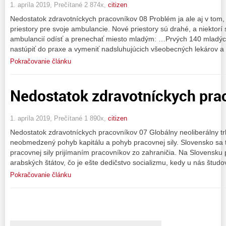
1. apríla 2019, Prečítané 2 874x,
citizen
Nedostatok zdravotníckych pracovníkov 08 Problém ja ale aj v tom, 
priestory pre svoje ambulancie. Nové priestory sú drahé, a niektorí 
ambulancií odísť a prenechať miesto mladým: …Prvých 140 mladých
nastúpiť do praxe a vymeniť nadsluhujúcich všeobecných lekárov a
Pokračovanie článku
Nedostatok zdravotníckych pra
1. apríla 2019, Prečítané 1 890x,
citizen
Nedostatok zdravotníckych pracovníkov 07 Globálny neoliberálny t
neobmedzený pohyb kapitálu a pohyb pracovnej sily. Slovensko sa ti
pracovnej sily prijímaním pracovníkov zo zahraničia. Na Slovensku 
arabských štátov, čo je ešte dedičstvo socializmu, kedy u nás študov
Pokračovanie článku