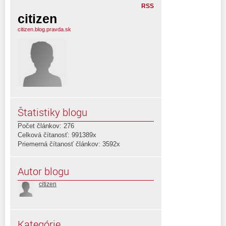
RSS
citizen
citizen.blog.pravda.sk
Štatistiky blogu
Počet článkov: 276
Celková čítanosť: 991389x
Priemerná čítanosť článkov: 3592x
Autor blogu
citizen
Kategórie