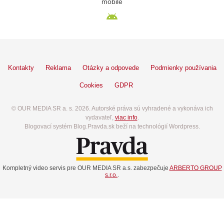
mobile
Kontakty
Reklama
Otázky a odpovede
Podmienky používania
Cookies
GDPR
© OUR MEDIA SR a. s. 2026. Autorské práva sú vyhradené a vykonáva ich
vydavateľ,
viac info
.
Blogovací systém Blog.Pravda.sk beží na technológií Wordpress.
Kompletný video servis pre OUR MEDIA SR a.s. zabezpečuje
ARBERTO GROUP
s.r.o.
.