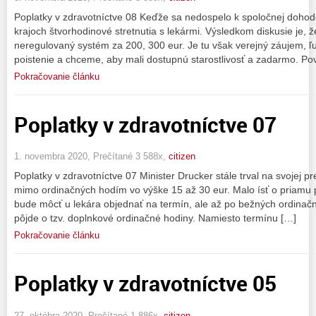
Poplatky v zdravotníctve 08 Keďže sa nedospelo k spoločnej doho
krajoch štvorhodinové stretnutia s lekármi. Výsledkom diskusie je, ž
neregulovaný systém za 200, 300 eur. Je tu však verejný záujem, ľu
poistenie a chceme, aby mali dostupnú starostlivosť a zadarmo. P
Pokračovanie článku
Poplatky v zdravotníctve 07
1. novembra 2020, Prečítané 3 588x,
citizen
Poplatky v zdravotníctve 07 Minister Drucker stále trval na svojej p
mimo ordinačných hodím vo výške 15 až 30 eur. Malo ísť o priamu p
bude môcť u lekára objednať na termín, ale až po bežných ordinač
pôjde o tzv. doplnkové ordinačné hodiny. Namiesto termínu […]
Pokračovanie článku
Poplatky v zdravotníctve 05
27. októbra 2020, Prečítané 1 886x,
citizen