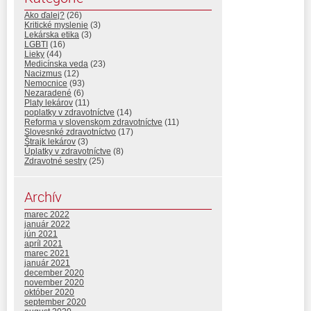
Ako ďalej?
(26)
Kritické myslenie
(3)
Lekárska etika
(3)
LGBTI
(16)
Lieky
(44)
Medicínska veda
(23)
Nacizmus
(12)
Nemocnice
(93)
Nezaradené
(6)
Platy lekárov
(11)
poplatky v zdravotníctve
(14)
Reforma v slovenskom zdravotníctve
(11)
Slovesnké zdravotníctvo
(17)
Štrajk lekárov
(3)
Úplatky v zdravotníctve
(8)
Zdravotné sestry
(25)
Archív
marec 2022
január 2022
jún 2021
apríl 2021
marec 2021
január 2021
december 2020
november 2020
október 2020
september 2020