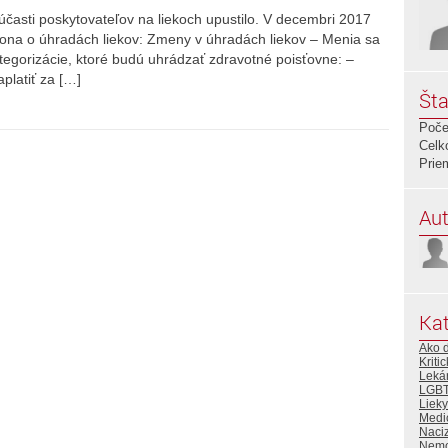
účasti poskytovateľov na liekoch upustilo. V decembri 2017
ona o úhradách liekov: Zmeny v úhradách liekov – Menia sa
egorizácie, ktoré budú uhrádzať zdravotné poisťovne: –
aplatiť za […]
Šta
Poče
Celk
Prie
Aut
Kat
Ako ď
Kriti
Lekár
LGBT
Lieky
Medi
Naci
Nemo