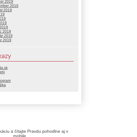
ber 2019
ember 2019
st 2019
019
2019
2019
 2019
c 2019
uár 2019
ár 2019
kazy
da.sk
pty
rogram
téka
likáciu a čítajte Pravdu pohodlne aj v
mobile