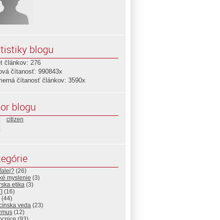
tistiky blogu
t článkov: 276
ová čítanosť: 990843x
merná čítanosť článkov: 3590x
or blogu
citizen
egórie
alej?
(26)
cké myslenie
(3)
ska etika
(3)
I
(16)
(44)
cínska veda
(23)
zmus
(12)
cnice
(93)