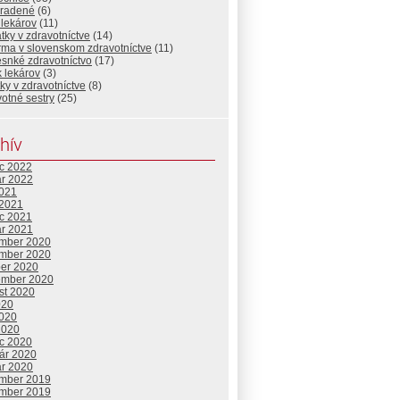
radené
(6)
 lekárov
(11)
tky v zdravotníctve
(14)
rma v slovenskom zdravotníctve
(11)
snké zdravotníctvo
(17)
k lekárov
(3)
ky v zdravotníctve
(8)
otné sestry
(25)
hív
c 2022
ár 2022
2021
 2021
c 2021
ár 2021
mber 2020
mber 2020
ber 2020
ember 2020
st 2020
020
2020
2020
c 2020
uár 2020
ár 2020
mber 2019
mber 2019