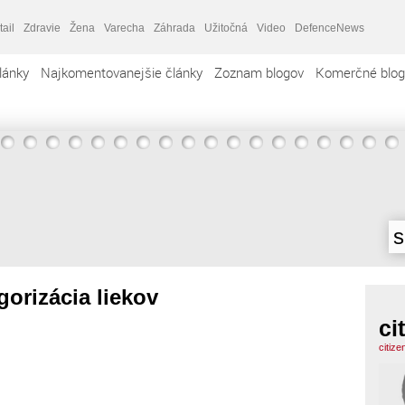
tail
Zdravie
Žena
Varecha
Záhrada
Užitočná
Video
DefenceNews
lánky
Najkomentovanejšie články
Zoznam blogov
Komerčné blog
s
orizácia liekov
ci
citize