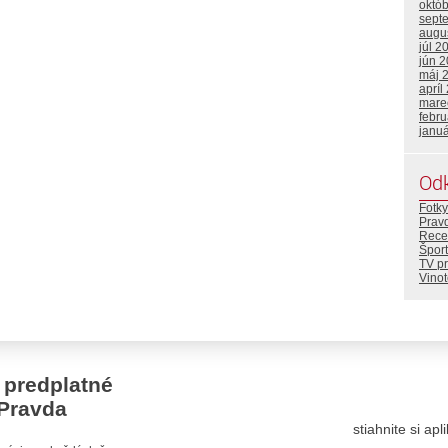
októ
sept
augu
júl 2
jún 
máj 
apríl
mare
febr
janu
Od
Fotky
Prav
Rece
Šport
TV p
Vino
 predplatné
Pravda
stiahnite si ap