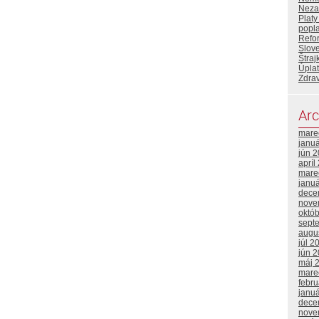
Neza
Platy
popla
Refo
Slove
Štraj
Úplat
Zdrav
Arc
mare
janu
jún 
apríl
mare
janu
dece
nove
októ
sept
augu
júl 2
jún 
máj 
mare
febr
janu
dece
nove