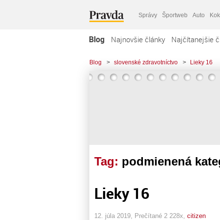
Správy
Športweb
Auto
Kok
Blog
Najnovšie články
Najčítanejšie č
Blog
>
slovenské zdravotníctvo
>
Lieky 16
Tag:
podmienená kateg
Lieky 16
12. júla 2019, Prečítané 2 228x,
citizen