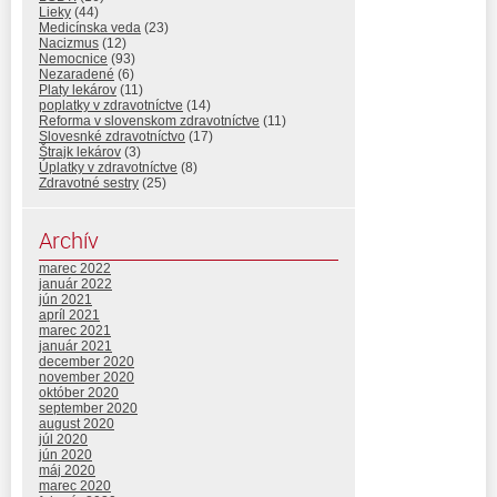
Lieky
(44)
Medicínska veda
(23)
Nacizmus
(12)
Nemocnice
(93)
Nezaradené
(6)
Platy lekárov
(11)
poplatky v zdravotníctve
(14)
Reforma v slovenskom zdravotníctve
(11)
Slovesnké zdravotníctvo
(17)
Štrajk lekárov
(3)
Úplatky v zdravotníctve
(8)
Zdravotné sestry
(25)
Archív
marec 2022
január 2022
jún 2021
apríl 2021
marec 2021
január 2021
december 2020
november 2020
október 2020
september 2020
august 2020
júl 2020
jún 2020
máj 2020
marec 2020