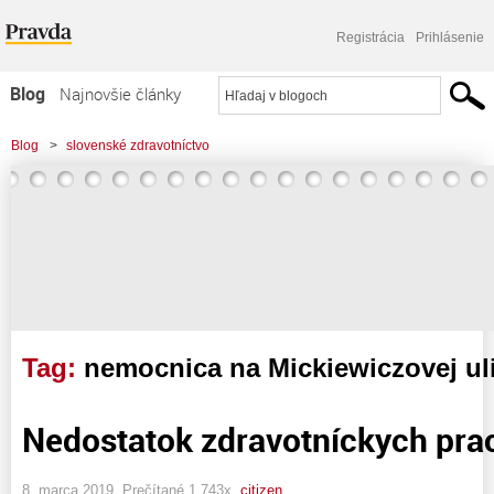
Registrácia
Prihlásenie
Blog
Najnovšie články
Najčítanejšie články
Blog
>
slovenské zdravotníctvo
Najkomentovanejšie články
Zoznam blogov
Komerčné blogy
Tag:
nemocnica na Mickiewiczovej uli
Nedostatok zdravotníckych pra
8. marca 2019, Prečítané 1 743x,
citizen