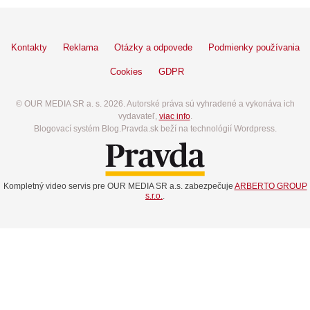
Kontakty
Reklama
Otázky a odpovede
Podmienky používania
Cookies
GDPR
© OUR MEDIA SR a. s. 2026. Autorské práva sú vyhradené a vykonáva ich
vydavateľ,
viac info
.
Blogovací systém Blog.Pravda.sk beží na technológií Wordpress.
Kompletný video servis pre OUR MEDIA SR a.s. zabezpečuje
ARBERTO GROUP
s.r.o.
.