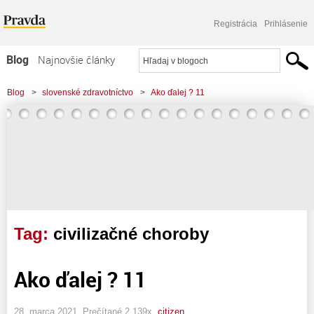
Registrácia
Prihlásenie
Blog
Najnovšie články
Najčítanejšie články
Blog
>
slovenské zdravotníctvo
>
Ako ďalej ? 11
Najkomentovanejšie články
Zoznam blogov
Komerčné blogy
Tag:
civilizačné choroby
Ako ďalej ? 11
28. marca 2021, Prečítané 2 139x,
citizen