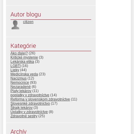
Autor blogu
citizen
Kategórie
Ako ďalej?
(26)
Kritické myslenie
(3)
Lekárska etika
(3)
LGBTI
(16)
Lieky
(44)
Medicínska veda
(23)
Nacizmus
(12)
Nemocnice
(93)
Nezaradené
(6)
Platy lekárov
(11)
poplatky v zdravotníctve
(14)
Reforma v slovenskom zdravotníctve
(11)
Slovesnké zdravotníctvo
(17)
Štrajk lekárov
(3)
Úplatky v zdravotníctve
(8)
Zdravotné sestry
(25)
Archív